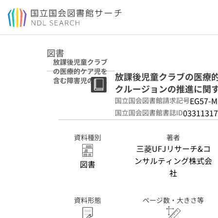
本文へ移動
図書
放課後児童クラブ
の医療的ケア児を
放課後児童クラブの医療
含む障害児の受け
クルージョンの推進に関
入れ体制及びイン
クルージョンの推
EG57-M
国立国会図書館請求記号
進に関する調査研
03311317
国立国会図書館書誌ID
究報告書
資料種別
著者
三菱UFJリサーチ&コ
ンサルティング株式会
図書
社
資料形態
ページ数・大きさ等