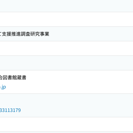
て支援推進調査研究事業
国会図書館蔵書
.jp
/033113179