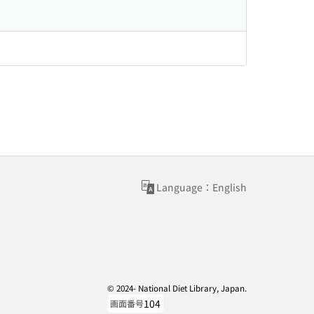
Language：English
© 2024- National Diet Library, Japan.
104
画面番号