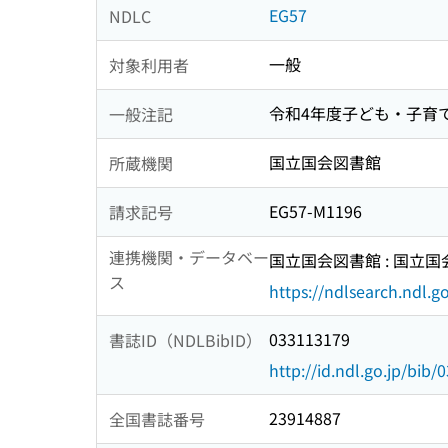
EG57
NDLC
一般
対象利用者
令和4年度子ども・子育
一般注記
国立国会図書館
所蔵機関
EG57-M1196
請求記号
連携機関・データベー
国立国会図書館 : 国立
ス
https://ndlsearch.ndl.go
033113179
書誌ID（NDLBibID）
http://id.ndl.go.jp/bib
23914887
全国書誌番号