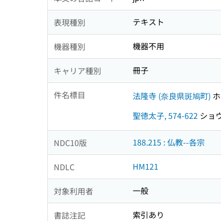
テキスト
表現種別
機器不用
機器種別
冊子
キャリア種別
件名標目
法隆寺 (奈良県斑鳩町)
ホ
聖徳太子, 574-622
ショウト
188.215 : 仏教--各宗
NDC10版
HM121
NDLC
一般
対象利用者
索引あり
書誌注記