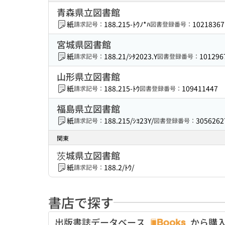
青森県立図書館
紙
188.215-ﾄｳﾉ*ﾊ
10218367
請求記号：
図書登録番号：
宮城県図書館
紙
188.21/ｼﾀ2023.Y
101296
請求記号：
図書登録番号：
山形県立図書館
紙
188.215-ﾄｳ
109411447
請求記号：
図書登録番号：
福島県立図書館
紙
188.215/ｼﾖ23Y/
3056262
請求記号：
図書登録番号：
関東
茨城県立図書館
紙
188.2/ﾄｳ/
請求記号：
書店で探す
出版書誌データベース
から購