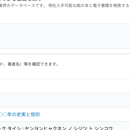
版業界のデータベースです。 現在入手可能な紙の本と電子書籍を検索す
ド、著者名）等を確認できます。
四〇〇年の史実と信仰
ク タイシ : センヨンヒャクネン ノ シジツ ト シンコウ