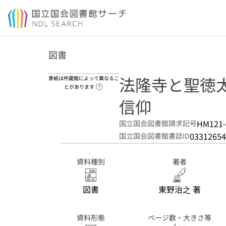
本文へ移動
図書
法隆寺と聖徳太
表紙は所蔵館によって異なるこ
ヘルプページへのリンク
とがあります
信仰
HM121-
国立国会図書館請求記号
03312654
国立国会図書館書誌ID
資料種別
著者
図書
東野治之 著
資料形態
ページ数・大きさ等