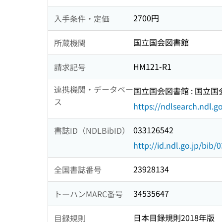
2700円
入手条件・定価
国立国会図書館
所蔵機関
HM121-R1
請求記号
連携機関・データベー
国立国会図書館 : 国立
ス
https://ndlsearch.ndl.go
033126542
書誌ID（NDLBibID）
http://id.ndl.go.jp/bib
23928134
全国書誌番号
34535647
トーハンMARC番号
日本目録規則2018年版
目録規則