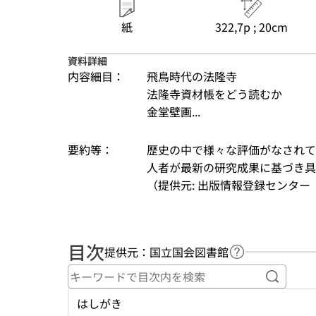
紙
322,7p ; 20cm
資料詳細
内容細目：
飛鳥時代の法隆寺
法隆寺資材帳をどう読むか
金堂壁画...
要約等：
歴史の中で様々な評価がなされて
人者が最新の研究成果に基づき具
（提供元: 出版情報登録センター（
目次
提供元：国立国会図書館
ヘルプページへ
キーワ
はしがき