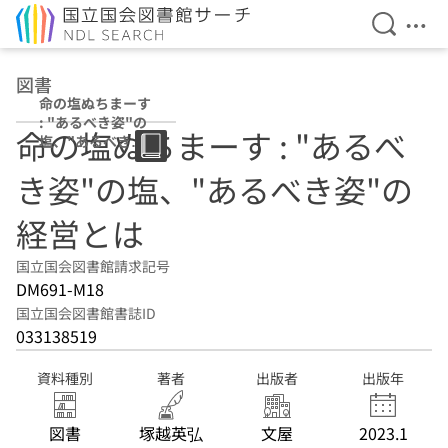
検索を開
メニ
本文へ移動
図書
命の塩ぬちまーす
: "あるべき姿"の
命の塩ぬちまーす : "あるべ
塩、"あるべき
姿"の経営とは
き姿"の塩、"あるべき姿"の
経営とは
国立国会図書館請求記号
DM691-M18
国立国会図書館書誌ID
033138519
資料種別
著者
出版者
出版年
図書
塚越英弘
文屋
2023.1