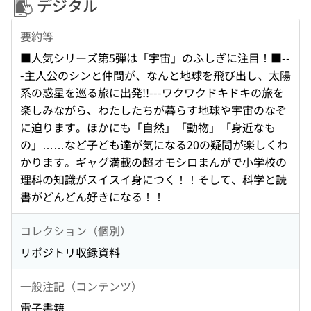
デジタル
要約等
■人気シリーズ第5弾は「宇宙」のふしぎに注目！■--
-主人公のシンと仲間が、なんと地球を飛び出し、太陽
系の惑星を巡る旅に出発!!---ワクワクドキドキの旅を
楽しみながら、わたしたちが暮らす地球や宇宙のなぞ
に迫ります。ほかにも「自然」「動物」「身近なも
の」……など子ども達が気になる20の疑問が楽しくわ
かります。ギャグ満載の超オモシロまんがで小学校の
理科の知識がスイスイ身につく！！そして、科学と読
書がどんどん好きになる！！
コレクション（個別）
リポジトリ収録資料
一般注記（コンテンツ）
電子書籍