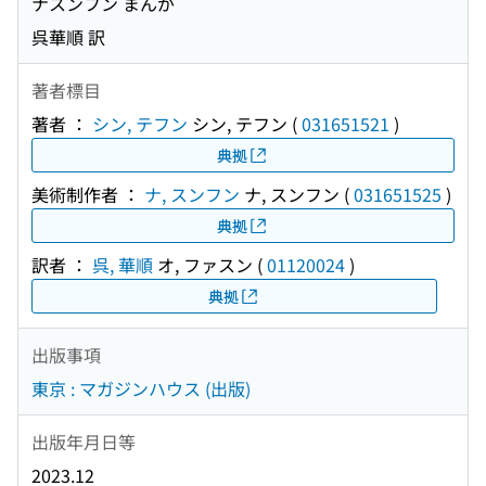
ナスンフン まんが
呉華順 訳
著者標目
著者 ：
シン, テフン
シン, テフン
(
031651521
)
典拠
美術制作者 ：
ナ, スンフン
ナ, スンフン
(
031651525
)
典拠
訳者 ：
呉, 華順
オ, ファスン
(
01120024
)
典拠
出版事項
東京 : マガジンハウス (出版)
出版年月日等
2023.12