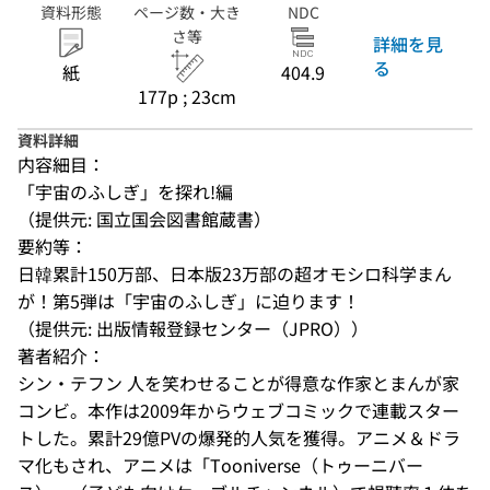
資料形態
ページ数・大き
NDC
さ等
詳細を見
る
紙
404.9
177p ; 23cm
資料詳細
内容細目：
「宇宙のふしぎ」を探れ!編
（提供元: 国立国会図書館蔵書）
要約等：
日韓累計150万部、日本版23万部の超オモシロ科学まん
が！第5弾は「宇宙のふしぎ」に迫ります！
（提供元: 出版情報登録センター（JPRO））
著者紹介：
シン・テフン 人を笑わせることが得意な作家とまんが家
コンビ。本作は2009年からウェブコミックで連載スター
トした。累計29億PVの爆発的人気を獲得。アニメ＆ドラ
マ化もされ、アニメは「Tooniverse（トゥーニバー