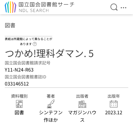
検索を開
メニ
本文へ移動
図書
表紙は所蔵館によって異なることが
ヘルプページへのリンク
あります
つかめ!理科ダマン. 5
国立国会図書館請求記号
Y11-N24-R63
国立国会図書館書誌ID
033146512
資料種別
著者
出版者
出版年
図書
シンテフン
マガジンハウ
2023.12
作ほか
ス