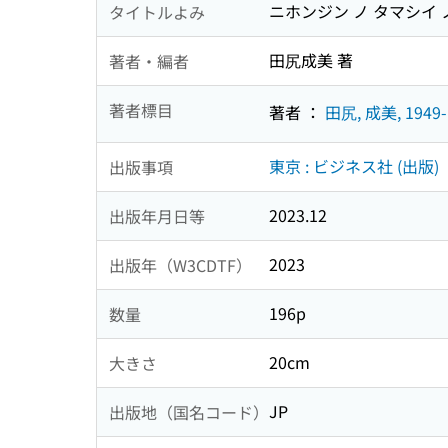
ニホンジン ノ タマシイ ノ
タイトルよみ
田尻成美 著
著者・編者
著者標目
著者 ：
田尻, 成美, 1949-
東京 : ビジネス社 (出版)
出版事項
2023.12
出版年月日等
2023
出版年（W3CDTF）
196p
数量
20cm
大きさ
JP
出版地（国名コード）