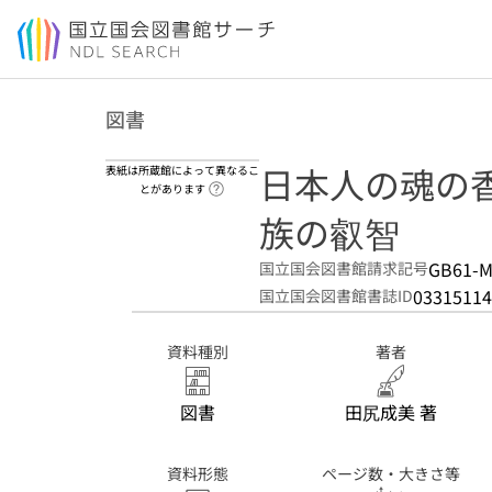
本文へ移動
図書
日本人の魂の香
表紙は所蔵館によって異なるこ
ヘルプページへのリンク
とがあります
族の叡智
GB61-M
国立国会図書館請求記号
03315114
国立国会図書館書誌ID
資料種別
著者
図書
田尻成美 著
資料形態
ページ数・大きさ等