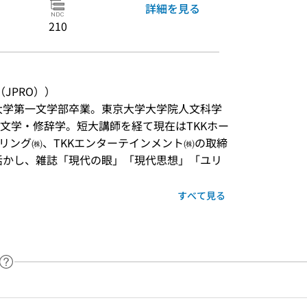
詳細を見る
210
JPRO））
大学第一文学部卒業。東京大学大学院人文科学
文学・修辞学。短大講師を経て現在はTKKホー
アリング㈱、TKKエンターテインメント㈱の取締
活かし、雑誌「現代の眼」「現代思想」「ユリ
すべて見る
ヘルプページへのリンク
ードで目次内を検索