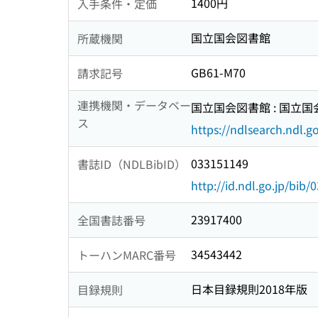
1400円
入手条件・定価
国立国会図書館
所蔵機関
GB61-M70
請求記号
連携機関・データベー
国立国会図書館 : 国立
ス
https://ndlsearch.ndl.go
033151149
書誌ID（NDLBibID）
http://id.ndl.go.jp/bib
23917400
全国書誌番号
34543442
トーハンMARC番号
日本目録規則2018年版
目録規則