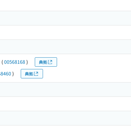
カ
(
00568168
)
典拠
68460
)
典拠