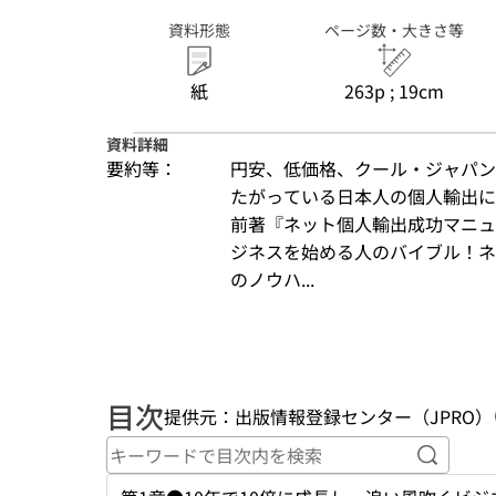
資料形態
ページ数・大きさ等
紙
263p ; 19cm
資料詳細
要約等：
円安、低価格、クール・ジャパン
たがっている日本人の個人輸出に
前著『ネット個人輸出成功マニュ
ジネスを始める人のバイブル！ネ
のノウハ...
目次
提供元：出版情報登録センター（JPRO）
キーワ