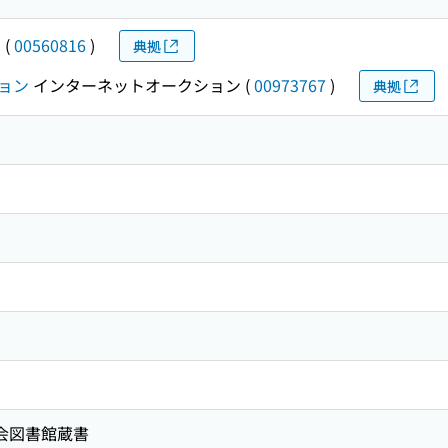
ム
(
00560816
)
典拠
ョン
インターネットオークション
(
00973767
)
典拠
国会図書館蔵書