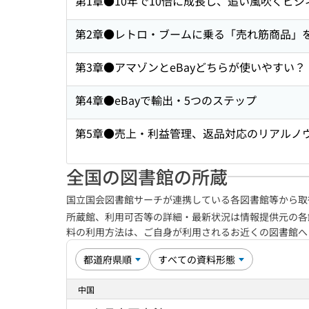
第1章●10年で10倍に成長し、追い風吹くビジ
第2章●レトロ・ブームに乗る「売れ筋商品」
第3章●アマゾンとeBayどちらが使いやすい？
第4章●eBayで輸出・5つのステップ
第5章●売上・利益管理、返品対応のリアルノ
全国の図書館の所蔵
国立国会図書館サーチが連携している各図書館等から取
所蔵館、利用可否等の詳細・最新状況は情報提供元の各
料の利用方法は、ご自身が利用されるお近くの図書館
中国