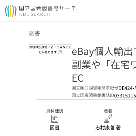
本文へ移動
図書
eBay個人輸出
表紙は所蔵館によって異なるこ
ヘルプページへのリンク
とがあります
副業や「在宅
EC
DE424-
国立国会図書館請求記号
03315115
国立国会図書館書誌ID
資料種別
著者
図書
志村康善 著