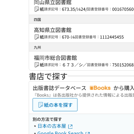
岡山県立図書館
紙
673.35/ｼﾑ24/
001670560
請求記号：
図書登録番号：
四国
高知県立図書館
紙
670-ｼﾑ
1112445455
請求記号：
図書登録番号：
九州
福岡市総合図書館
紙
６７３／シ／
750152068
請求記号：
図書登録番号：
書店で探す
出版書誌データベース
から購
『Books』は各出版社から提供された情報による出
紙の本を探す
別の方法で探す
日本の古本屋
Google Book Search