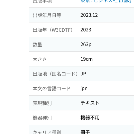
東京 : ビジネス社 (出版)
出版事項
2023.12
出版年月日等
2023
出版年（W3CDTF）
263p
数量
19cm
大きさ
JP
出版地（国名コード）
jpn
本文の言語コード
テキスト
表現種別
機器不用
機器種別
冊子
キャリア種別