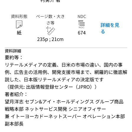
資料形態
ページ数・大き
NDC
さ等
詳細を見
る
紙
674
235p ; 21cm
資料詳細
要約等：
リテールメディアの定義、日米の市場の違い、国内の事
例、広告主の活用例、開発支援市場まで、網羅的に徹底解
説した、日本版リテールメディアの決定版です
（提供元: 出版情報登録センター（JPRO））
著者紹介：
望月洋志 セブン&アイ・ホールディングス グループ商品
戦略本部 ネットサービス開発 シニアオフィサー

兼 イトーヨーカドーネットスーパー オペレーション本部 
副本部長
