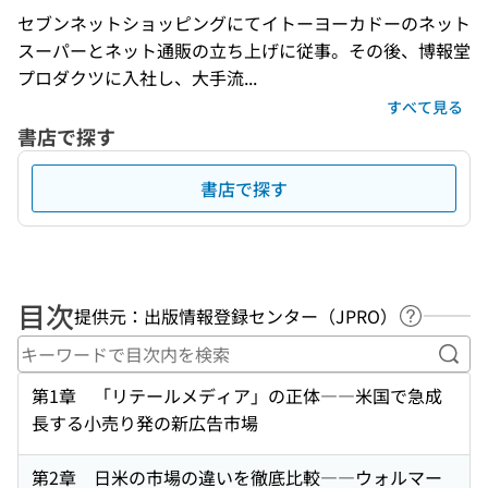
セブンネットショッピングにてイトーヨーカドーのネット
スーパーとネット通販の立ち上げに従事。その後、博報堂
プロダクツに入社し、大手流...
すべて見る
書店で探す
書店で探す
目次
提供元：出版情報登録センター（JPRO）
ヘルプペ
キー
第1章 「リテールメディア」の正体――米国で急成
長する小売り発の新広告市場
第2章 日米の市場の違いを徹底比較――ウォルマー