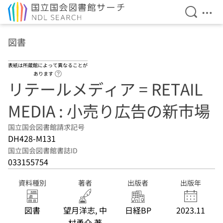
検索を開
メニ
本文へ移動
図書
表紙は所蔵館によって異なることが
ヘルプページへのリンク
あります
リテールメディア = RETAIL
MEDIA : 小売り広告の新市場
国立国会図書館請求記号
DH428-M131
国立国会図書館書誌ID
033155754
資料種別
著者
出版者
出版年
図書
望月洋志, 中
日経BP
2023.11
村勇介 著