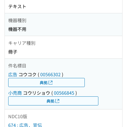
テキスト
機器種別
機器不用
キャリア種別
冊子
件名標目
広告
コウコク
(
00566302
)
典拠
小売商
コウリショウ
(
00566845
)
典拠
NDC10版
674 : 広告．宣伝