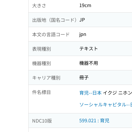
19cm
大きさ
JP
出版地（国名コード）
jpn
本文の言語コード
テキスト
表現種別
機器不用
機器種別
冊子
キャリア種別
件名標目
育児--日本
イクジ ニホ
ソーシャルキャピタル--
599.021 : 育児
NDC10版