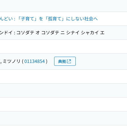
んどい : 「子育て」を「孤育て」にしない社会へ
ンドイ : コソダテ オ コソダテ ニ シナイ シャカイ エ
, ミツノリ
(
01134854
)
典拠