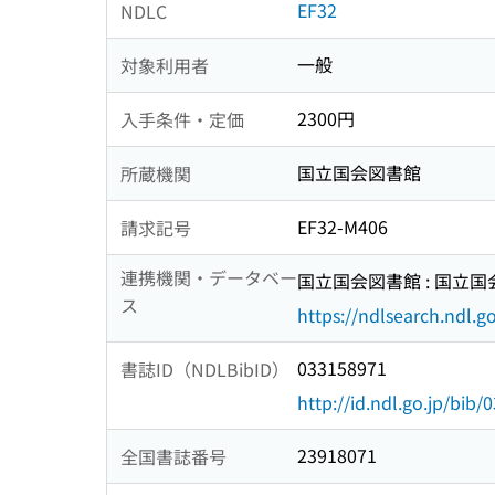
EF32
NDLC
一般
対象利用者
2300円
入手条件・定価
国立国会図書館
所蔵機関
EF32-M406
請求記号
連携機関・データベー
国立国会図書館 : 国立
ス
https://ndlsearch.ndl.go
033158971
書誌ID（NDLBibID）
http://id.ndl.go.jp/bib
23918071
全国書誌番号