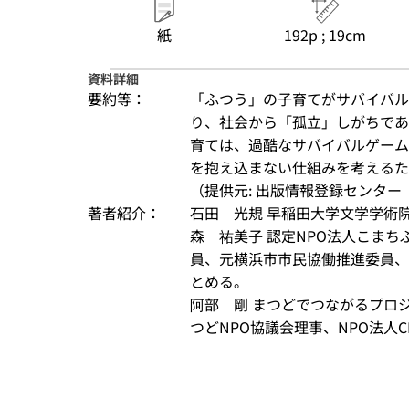
紙
192p ; 19cm
資料詳細
要約等：
「ふつう」の子育てがサバイバル
り、社会から「孤立」しがちであ
育ては、過酷なサバイバルゲーム
を抱え込まない仕組みを考えるた
（提供元: 出版情報登録センター（
著者紹介：
石田　光規 早稲田大学文学学術
森　祐美子 認定NPO法人こま
員、元横浜市市民協働推進委員、
とめる。
阿部　剛 まつどでつながるプロ
つどNPO協議会理事、NPO法人CR.