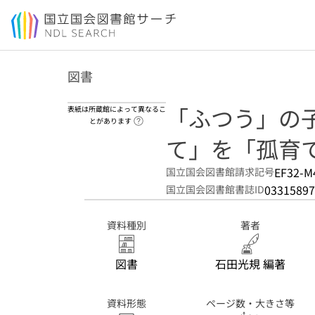
本文へ移動
図書
「ふつう」の子
表紙は所蔵館によって異なるこ
ヘルプページへのリンク
とがあります
て」を「孤育
EF32-M
国立国会図書館請求記号
03315897
国立国会図書館書誌ID
資料種別
著者
図書
石田光規 編著
資料形態
ページ数・大きさ等