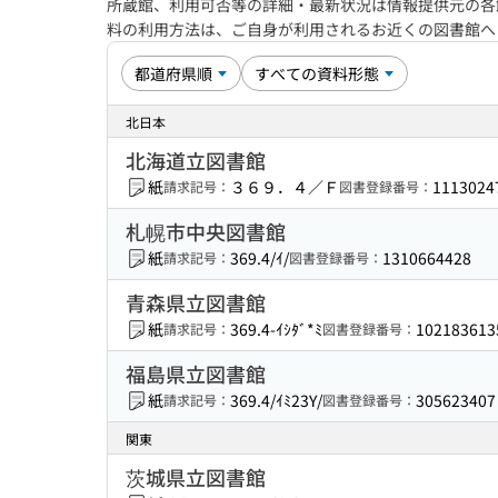
所蔵館、利用可否等の詳細・最新状況は情報提供元の各
料の利用方法は、ご自身が利用されるお近くの図書館
北日本
北海道立図書館
紙
３６９．４／Ｆ
1113024
請求記号：
図書登録番号：
札幌市中央図書館
紙
369.4/ｲ/
1310664428
請求記号：
図書登録番号：
青森県立図書館
紙
369.4-ｲｼﾀﾞ*ﾐ
102183613
請求記号：
図書登録番号：
福島県立図書館
紙
369.4/ｲﾐ23Y/
305623407
請求記号：
図書登録番号：
関東
茨城県立図書館