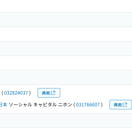
ン
(
032824037
)
典拠
日本
ソーシャル キャピタル ニホン
(
031766607
)
典拠