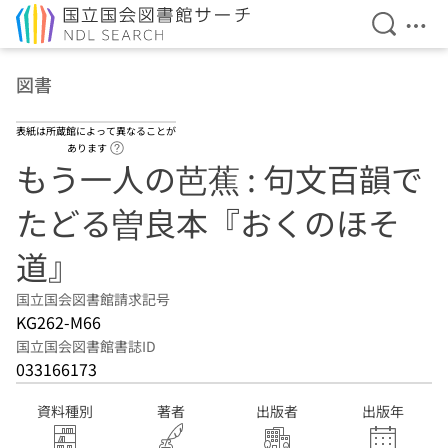
検索を開
メニ
本文へ移動
図書
表紙は所蔵館によって異なることが
ヘルプページへのリンク
あります
もう一人の芭蕉 : 句文百韻で
たどる曽良本『おくのほそ
道』
国立国会図書館請求記号
KG262-M66
国立国会図書館書誌ID
033166173
資料種別
著者
出版者
出版年