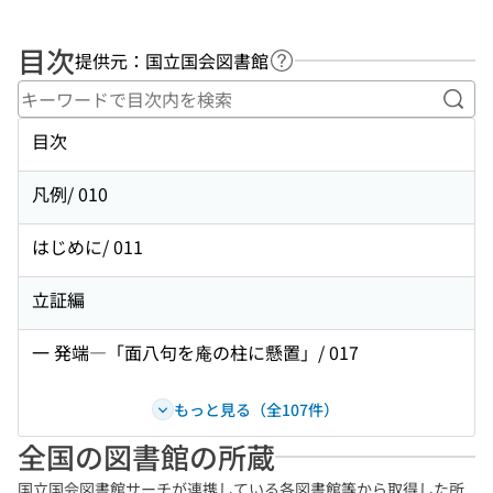
目次
提供元：国立国会図書館
ヘルプページへのリンク
キー
目次
凡例/ 010
はじめに/ 011
立証編
一 発端―「面八句を庵の柱に懸置」/ 017
もっと見る（全107件）
全国の図書館の所蔵
国立国会図書館サーチが連携している各図書館等から取得した所