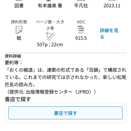
図書
有本雄美 著
平凡社
2023.11
資料形態
ページ数・大き
NDC
さ等
詳細を見
る
紙
915.5
507p ; 22cm
資料詳細
要約等：
『おくの細道』は、連歌の形式である「百韻」で構成され
ている。これまでの研究では示されなかった、新しい松尾
芭蕉の読み方。
（提供元: 出版情報登録センター（JPRO））
書店で探す
書店で探す