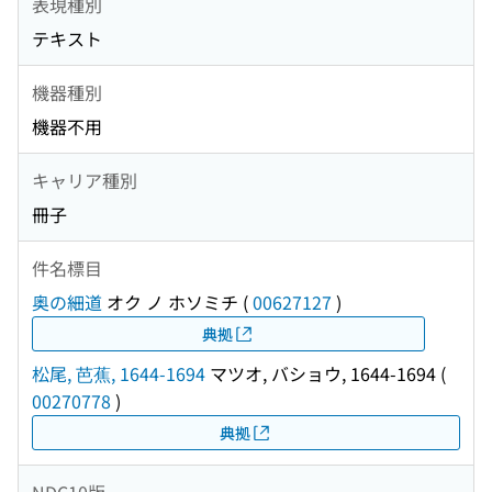
表現種別
テキスト
機器種別
機器不用
キャリア種別
冊子
件名標目
奥の細道
オク ノ ホソミチ
(
00627127
)
典拠
松尾, 芭蕉, 1644-1694
マツオ, バショウ, 1644-1694
(
00270778
)
典拠
NDC10版