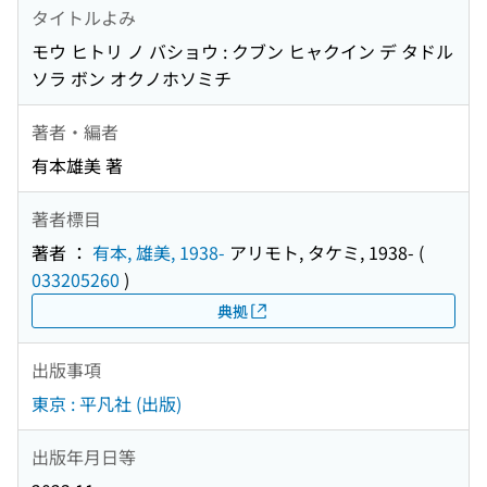
タイトルよみ
モウ ヒトリ ノ バショウ : クブン ヒャクイン デ タドル
ソラ ボン オクノホソミチ
著者・編者
有本雄美 著
著者標目
著者 ：
有本, 雄美, 1938-
アリモト, タケミ, 1938-
(
033205260
)
典拠
出版事項
東京 : 平凡社 (出版)
出版年月日等