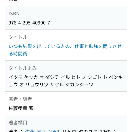
ISBN
978-4-295-40900-7
タイトル
いつも結果を出している人の、仕事と勉強を両立させ
る時間術
タイトルよみ
イツモ ケッカ オ ダシテ イル ヒト ノ シゴト ト ベンキ
ョウ オ リョウリツ サセル ジカンジュツ
著者・編者
佐藤孝幸 著
著者標目
著者 ：
佐藤, 孝幸, 1969-
サトウ, タカユキ, 1969-
(