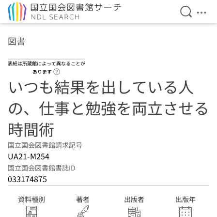
検索を開
メニ
本文へ移動
図書
表紙は所蔵館によって異なることが
ヘルプページへのリンク
あります
いつも結果を出している人
の、仕事と勉強を両立させる
時間術
国立国会図書館請求記号
UA21-M254
国立国会図書館書誌ID
033174875
資料種別
著者
出版者
出版年