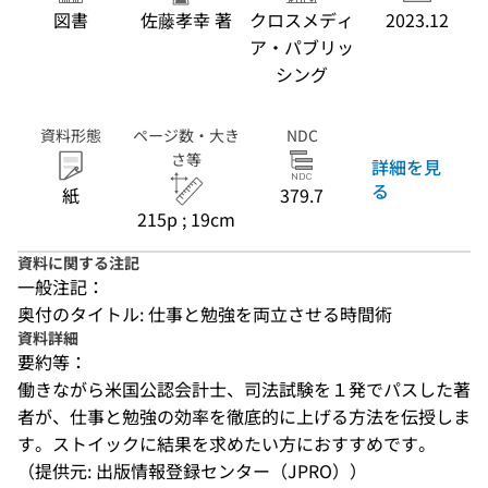
図書
佐藤孝幸 著
クロスメディ
2023.12
ア・パブリッ
シング
資料形態
ページ数・大き
NDC
さ等
詳細を見
る
紙
379.7
215p ; 19cm
資料に関する注記
一般注記：
奥付のタイトル: 仕事と勉強を両立させる時間術
資料詳細
要約等：
働きながら米国公認会計士、司法試験を１発でパスした著
者が、仕事と勉強の効率を徹底的に上げる方法を伝授しま
す。ストイックに結果を求めたい方におすすめです。
（提供元: 出版情報登録センター（JPRO））