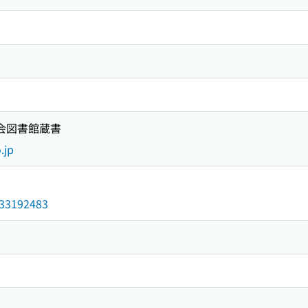
国会図書館蔵書
.jp
/033192483