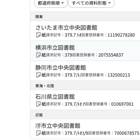
関東
さいたま市立中央図書館
紙
379.7 ﾄｵ
11190278280
請求記号：
図書登録番号：
横浜市立図書館
紙
379
2075554837
請求記号：
図書登録番号：
静岡市立中央図書館
紙
379.7/ﾄ/
132500213
請求記号：
図書登録番号：
東海・北陸
石川県立図書館
紙
379.7/ﾄｵ ｱ
010697001
請求記号：
図書登録番号：
近畿
堺市立中央図書館
紙
379.7/ﾄｵｺ/9
7000678575
請求記号：
図書登録番号：