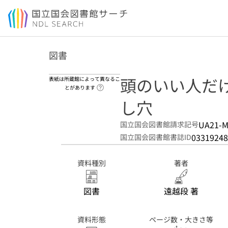
本文へ移動
図書
頭のいい人だ
表紙は所蔵館によって異なるこ
ヘルプページへのリンク
とがあります
し穴
UA21-M
国立国会図書館請求記号
03319248
国立国会図書館書誌ID
資料種別
著者
図書
遠越段 著
資料形態
ページ数・大きさ等