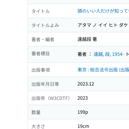
頭のいい人だけが知って
タイトル
アタマ ノ イイ ヒト ダケ
タイトルよみ
遠越段 著
著者・編者
著者標目
著者 ：
遠越, 段, 1954-
ト
東京 : 総合法令出版 (出版
出版事項
2023.12
出版年月日等
2023
出版年（W3CDTF）
199p
数量
19cm
大きさ