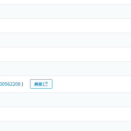
00562208
)
典拠