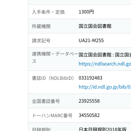
1300円
入手条件・定価
国立国会図書館
所蔵機関
UA21-M255
請求記号
連携機関・データベー
国立国会図書館 : 国立
ス
https://ndlsearch.ndl.go
033192483
書誌ID（NDLBibID）
http://id.ndl.go.jp/bib
23925558
全国書誌番号
34550582
トーハンMARC番号
日本目録規則2018年版
目録規則