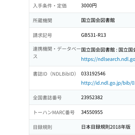
3000円
入手条件・定価
国立国会図書館
所蔵機関
GB531-R13
請求記号
連携機関・データベー
国立国会図書館 : 国立
ス
https://ndlsearch.ndl.go
033192546
書誌ID（NDLBibID）
http://id.ndl.go.jp/bib
23952382
全国書誌番号
34550955
トーハンMARC番号
日本目録規則2018年版
目録規則