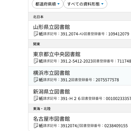
北日本
山形県立図書館
紙
391.2074-ﾊﾝ
109412079
請求記号：
図書登録番号：
関東
東京都立中央図書館
紙
391.2-5412-2023
71174
請求記号：
図書登録番号：
横浜市立図書館
紙
391.2
2075577578
請求記号：
図書登録番号：
新潟県立図書館
紙
391-Ｈ２６
0010023335
請求記号：
図書登録番号：
東海・北陸
名古屋市図書館
紙
3912074//
0238409155
請求記号：
図書登録番号：