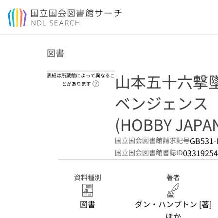
本文へ移動
図書
山本五十六撃墜
表紙は所蔵館によって異なるこ
ヘルプページへのリンク
とがあります
ベンジェンス
(HOBBY JAPA
GB531-
国立国会図書館請求記号
03319254
国立国会図書館書誌ID
資料種別
著者
図書
ダン・ハンプトン [著]
ほか