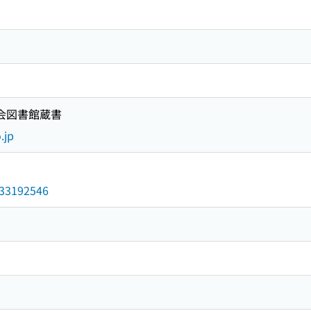
国会図書館蔵書
.jp
/033192546