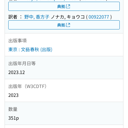
典拠
訳者 ：
野中, 香方子
ノナカ, キョウコ
(
00922077
)
典拠
出版事項
東京 : 文藝春秋 (出版)
出版年月日等
2023.12
出版年（W3CDTF）
2023
数量
351p