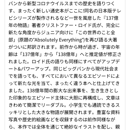
バンから新型コロナウイルスまでの歴史を語りつく
す、まったく新しい通史本がここに!同名の日本版テレ
ビシリーズが製作されるなど一世を風靡した『137億
年の物語』著者クリストファー・ロイド氏が、完全に
新たな角度からジュニア向けに「この世界のこと全
部」(原題の”Absolutely Everything”)を再び語る大著
がついに邦訳されます。前作から時が過ぎ、宇宙の年
齢は「137億年」から「138億年」へと推定値が修正さ
れました。ロイド氏の語りも同様にすべてがアップデ
ート&パワーアップ。同じビッグバンから現代社会ま
でを語っても、すべてにおいて異なるエピソードによ
って新たな光を当て、まったく違う本へと仕上げてき
ました。138億年間の膨大な出来事を、生き生きとし
た印象的なエピソード主体に大胆に再構成し、文章は
きわめて簡潔でリーダブル。小学生でも通読できるス
ッキリとした大きな物語が展開されます。豊富な資料
写真や歴史的絵画などを収録するのは前作同様なが
ら、本作では全体を通じて絶妙なイラストを配し、親