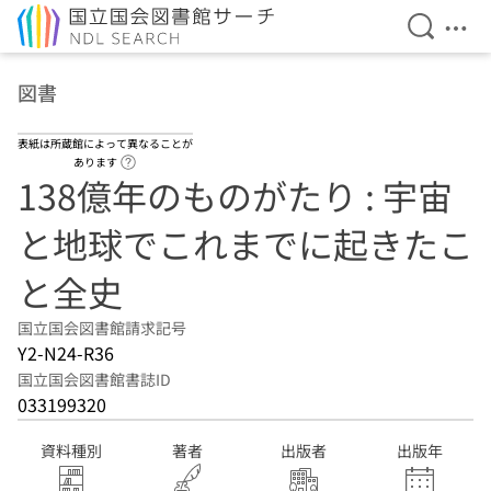
検索を開
メニ
本文へ移動
図書
表紙は所蔵館によって異なることが
ヘルプページへのリンク
あります
138億年のものがたり : 宇宙
と地球でこれまでに起きたこ
と全史
国立国会図書館請求記号
Y2-N24-R36
国立国会図書館書誌ID
033199320
資料種別
著者
出版者
出版年