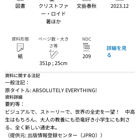
図書
クリストファ
文藝春秋
2023.12
ー・ロイド
著ほか
資料形態
ページ数・大き
NDC
さ等
詳細を見
る
紙
209
351p ; 25cm
資料に関する注記
一般注記：
原タイトル: ABSOLUTELY EVERYTHING!
資料詳細
要約等：
ビジュアルで、ストーリーで、世界の全史を一望！　中高
生はもちろん、大人の教養にも恐竜好き小学生にも刺さ
る、全く新しい通史本。
（提供元: 出版情報登録センター（JPRO））