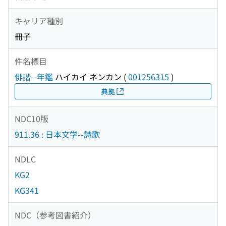
キャリア種別
冊子
件名標目
俳諧--年鑑
ハイカイ ネンカン
(
001256315
)
典拠
NDC10版
911.36 : 日本文学--詩歌
NDLC
KG2
KG341
NDC（参考図書紹介）