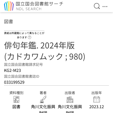
検索を開
メニ
本文へ移動
図書
表紙は所蔵館によって異なることが
ヘルプページへのリンク
あります
俳句年鑑. 2024年版
(カドカワムック ; 980)
国立国会図書館請求記号
KG2-M23
国立国会図書館書誌ID
033199529
資料種別
著者
出版者
出版年
図書
角川文化振興
角川文化振興
2023.12
財団
財団