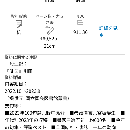
資料形態
ページ数・大き
NDC
さ等
詳細を見
紙
911.36
る
480,52p ;
21cm
資料に関する注記
一般注記：
『俳句』別冊
資料詳細
内容細目：
2022.10→2023.9
（提供元: 国立国会図書館蔵書）
要約等：
■2023年100句選…野中亮介　■巻頭提言…宮坂静生　■
年代別2023年の収穫　■書家自選五句　約600名　■今年
の句集・評論ベスト　■全国結社・俳誌　一年の動向