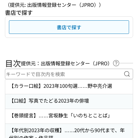
（提供元: 出版情報登録センター（JPRO））
書店で探す
書店で探す
目次
提供元：出版情報登録センター（JPRO）
ヘルプペ
キー
【カラー口絵】2023年100句選……野中亮介選
【口絵】写真でたどる2023年の俳壇
【巻頭提言】……宮坂静生「いのちとことば」
【年代別2023年の収穫】……20代から90代まで、年
代別の作家・作品評