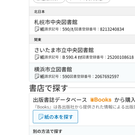
北日本
札幌市中央図書館
紙
590/ｵ/
8213240834
請求記号：
図書登録番号：
関東
さいたま市立中央図書館
紙
B 590.4 ｵｵ
25200108618
請求記号：
図書登録番号：
横浜市立図書館
紙
590
2067692597
請求記号：
図書登録番号：
書店で探す
出版書誌データベース
から購
『Books』は各出版社から提供された情報による出
紙の本を探す
別の方法で探す