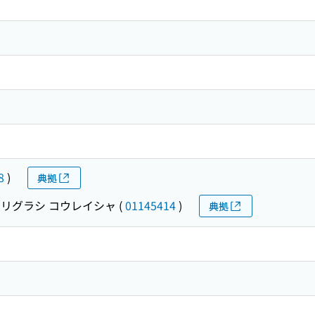
8
)
典拠
リグラシ コウレイシャ
(
01145414
)
典拠