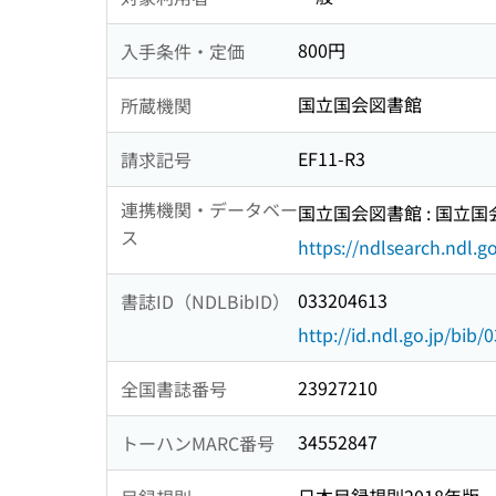
800円
入手条件・定価
国立国会図書館
所蔵機関
EF11-R3
請求記号
連携機関・データベー
国立国会図書館 : 国立
ス
https://ndlsearch.ndl.go
033204613
書誌ID（NDLBibID）
http://id.ndl.go.jp/bib
23927210
全国書誌番号
34552847
トーハンMARC番号