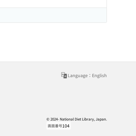
Language：English
© 2024- National Diet Library, Japan.
104
画面番号