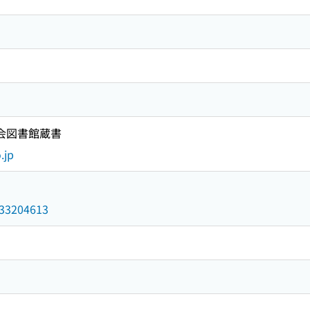
国会図書館蔵書
.jp
/033204613