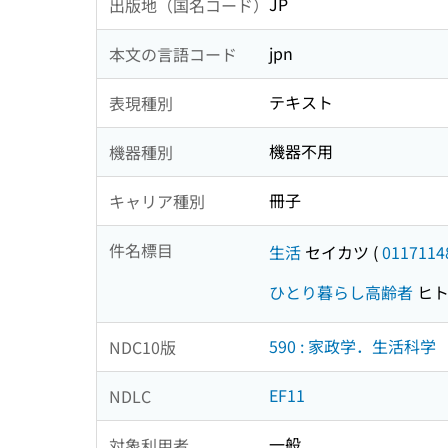
JP
出版地（国名コード）
jpn
本文の言語コード
テキスト
表現種別
機器不用
機器種別
冊子
キャリア種別
件名標目
生活
セイカツ
(
0117114
ひとり暮らし高齢者
ヒト
590 : 家政学．生活科学
NDC10版
EF11
NDLC
一般
対象利用者