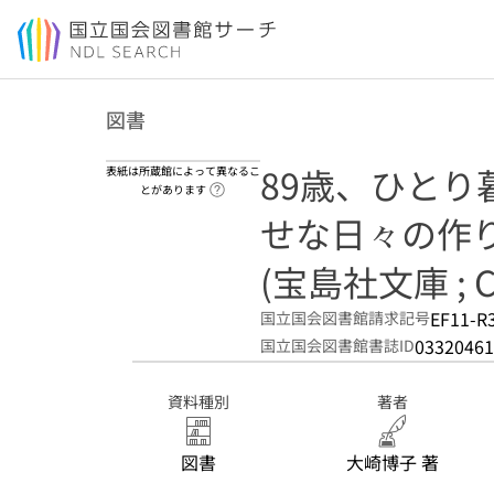
本文へ移動
図書
89歳、ひと
表紙は所蔵館によって異なるこ
ヘルプページへのリンク
とがあります
せな日々の作
(宝島社文庫 ; C
EF11-R
国立国会図書館請求記号
03320461
国立国会図書館書誌ID
資料種別
著者
図書
大崎博子 著