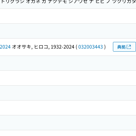
リグラシ オカネ ガ ナクテモ シアワセ ナ ヒビ ノ ツクリカ
2024
オオサキ, ヒロコ, 1932-2024
(
032003443
)
典拠