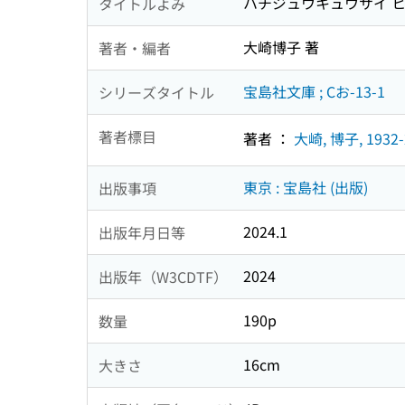
ハチジュウキュウサイ ヒト
タイトルよみ
大崎博子 著
著者・編者
宝島社文庫 ; Cお-13-1
シリーズタイトル
著者標目
著者 ：
大崎, 博子, 1932-
東京 : 宝島社 (出版)
出版事項
2024.1
出版年月日等
2024
出版年（W3CDTF）
190p
数量
16cm
大きさ