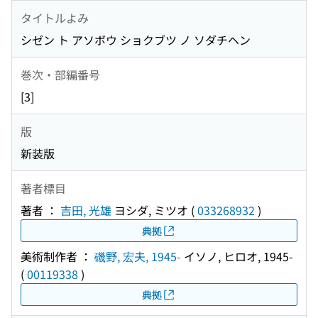
タイトルよみ
シゼン ト アソボウ ショクブツ ノ ソダチヘン
巻次・部編番号
[3]
版
新装版
著者標目
著者 ：
吉田, 光雄
ヨシダ, ミツオ
(
033268932
)
典拠
美術制作者 ：
磯野, 宏夫, 1945-
イソノ, ヒロオ, 1945-
(
00119338
)
典拠