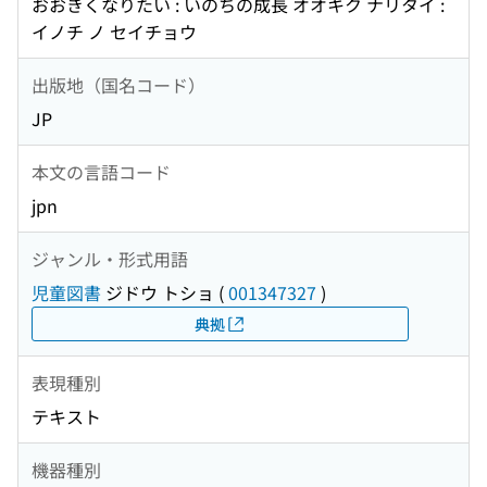
おおきくなりたい : いのちの成長 オオキク ナリタイ :
イノチ ノ セイチョウ
出版地（国名コード）
JP
本文の言語コード
jpn
ジャンル・形式用語
児童図書
ジドウ トショ
(
001347327
)
典拠
表現種別
テキスト
機器種別