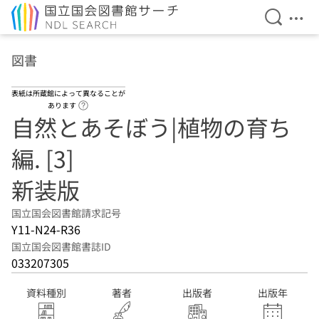
検索を開
メニ
本文へ移動
図書
表紙は所蔵館によって異なることが
ヘルプページへのリンク
あります
自然とあそぼう|植物の育ち
編. [3]
新装版
国立国会図書館請求記号
Y11-N24-R36
国立国会図書館書誌ID
033207305
資料種別
著者
出版者
出版年