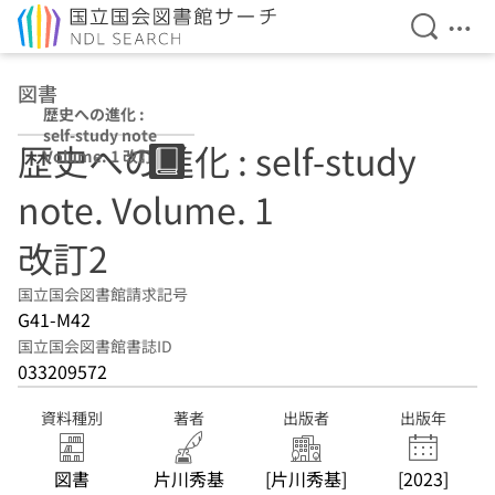
検索を開
メニ
本文へ移動
図書
歴史への進化 :
self-study note
歴史への進化 : self-study
Volume. 1 改訂2
note. Volume. 1
改訂2
国立国会図書館請求記号
G41-M42
国立国会図書館書誌ID
033209572
資料種別
著者
出版者
出版年
図書
片川秀基
[片川秀基]
[2023]