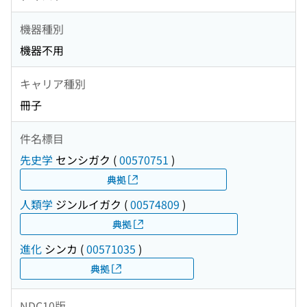
機器種別
機器不用
キャリア種別
冊子
件名標目
先史学
センシガク
(
00570751
)
典拠
人類学
ジンルイガク
(
00574809
)
典拠
進化
シンカ
(
00571035
)
典拠
NDC10版