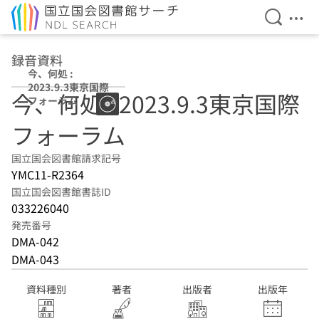
検索を開
メニ
本文へ移動
録音資料
今、何処 :
2023.9.3東京国際
今、何処 : 2023.9.3東京国際
フォーラム
フォーラム
国立国会図書館請求記号
YMC11-R2364
国立国会図書館書誌ID
033226040
発売番号
DMA-042
DMA-043
資料種別
著者
出版者
出版年