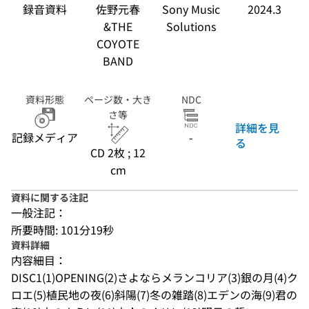
録音資料
佐野元春
Sony Music
2024.3
&THE
Solutions
COYOTE
BAND
資料形態
ページ数・大き
NDC
さ等
詳細を見
記録メディア
-
る
CD 2枚 ; 12
cm
資料に関する注記
一般注記：
所要時間: 101分19秒
資料詳細
内容細目：
DISC1(1)OPENING(2)さよならメランコリア(3)銀の月(4)ク
ロエ(5)植民地の夜(6)斜陽(7)冬の雑踏(8)エデンの海(9)君の