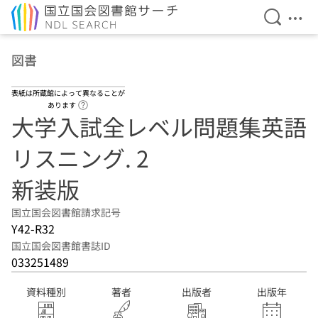
検索を開
メニ
本文へ移動
図書
表紙は所蔵館によって異なることが
ヘルプページへのリンク
あります
大学入試全レベル問題集英語
リスニング. 2
新装版
国立国会図書館請求記号
Y42-R32
国立国会図書館書誌ID
033251489
資料種別
著者
出版者
出版年