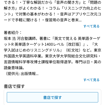
できる！・丁寧な解説だから「音声の聞き方」と「問題の
解き方」がよくわかる！・コラム「リスニング力向上のヒ
ント」で対策の基本がわかる！・音声はアプリや二次元コ
ードで手軽に聞ける！・復習用の音声と巻末...
すべて見る
著者紹介：
坂本 浩 河合塾講師。著書に『英文で覚える 英単語ターゲ
ットR 英単語ターゲット1400レベル［改訂版］』、『大
学入試はじめのリスニングドリル』（旺文社）など。東京
外国語大学英語科卒業。東京大学大学院総合文化研究科・
言語情報科学専攻博士課程単位取得退学。専門は日・英の
語彙意味論。
（提供元: 出版情報...
すべて見る
書店で探す
書店で探す