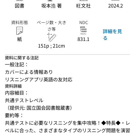
図書
坂本浩 著
旺文社
2024.2
資料形態
ページ数・大き
NDC
さ等
詳細を見
る
紙
831.1
151p ; 21cm
資料に関する注記
一般注記：
カバーによる情報あり
リスニングアプリ英語の友対応
資料詳細
内容細目：
共通テストレベル
（提供元: 国立国会図書館蔵書）
要約等：
共通テストに必要なリスニングを集中攻略！◆特長◆・レ
ベルに合った、さまざまなタイプのリスニング問題を演習