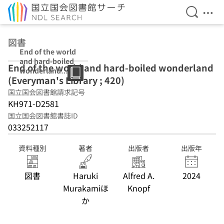
検索を開
メニ
本文へ移動
図書
End of the world
and hard-boiled
End of the world and hard-boiled wonderland
wonderland
(Everyman's Library ; 420)
(Everyman's
Library ; 420)
国立国会図書館請求記号
KH971-D2581
国立国会図書館書誌ID
033252117
資料種別
著者
出版者
出版年
図書
Haruki
Alfred A.
2024
Murakamiほ
Knopf
か