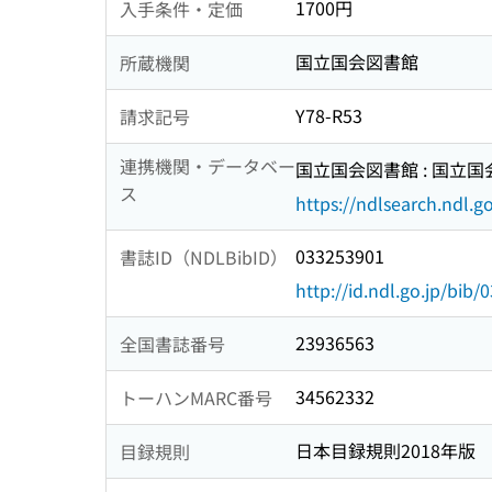
1700円
入手条件・定価
国立国会図書館
所蔵機関
Y78-R53
請求記号
連携機関・データベー
国立国会図書館 : 国立
ス
https://ndlsearch.ndl.go
033253901
書誌ID（NDLBibID）
http://id.ndl.go.jp/bib
23936563
全国書誌番号
34562332
トーハンMARC番号
日本目録規則2018年版
目録規則