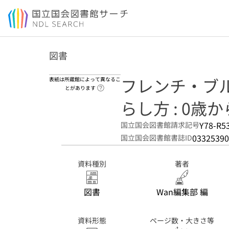
本文へ移動
図書
フレンチ・ブ
表紙は所蔵館によって異なるこ
ヘルプページへのリンク
とがあります
らし方 : 0歳
Y78-R5
国立国会図書館請求記号
03325390
国立国会図書館書誌ID
資料種別
著者
図書
Wan編集部 編
資料形態
ページ数・大きさ等