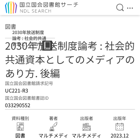
検索を開
メニ
本文へ移動
図書
2030年放送制度
論考 : 社会的共通
2030年放送制度論考 : 社会的
資本としてのメデ
ィアのあり方 後
共通資本としてのメディアの
編
あり方. 後編
国立国会図書館請求記号
UC221-R3
国立国会図書館書誌ID
033290552
資料種別
著者
出版者
出版年
図書
マルチメディ
マルチメディ
2023.12