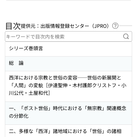
目次
提供元：出版情報登録センター（JPRO）
ヘルプペ
キー
シリーズ巻頭言
総 論
西洋における宗教と世俗の変容──世俗の新展開と
「人間」の変貌［伊達聖伸・木村護郎クリストフ・小
川公代・土屋和代］
一、「ポスト世俗」時代における「無宗教」関連概念
の分節化
二、多様な「西洋」諸地域における「世俗」の諸相