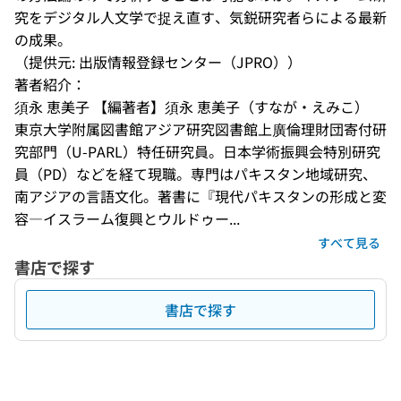
究をデジタル人文学で捉え直す、気鋭研究者らによる最新
の成果。
（提供元: 出版情報登録センター（JPRO））
著者紹介：
須永 恵美子 【編著者】須永 恵美子（すなが・えみこ） 

東京大学附属図書館アジア研究図書館上廣倫理財団寄付研
究部門（U-PARL）特任研究員。日本学術振興会特別研究
員（PD）などを経て現職。専門はパキスタン地域研究、
南アジアの言語文化。著書に『現代パキスタンの形成と変
容―イスラーム復興とウルドゥー...
すべて見る
書店で探す
書店で探す