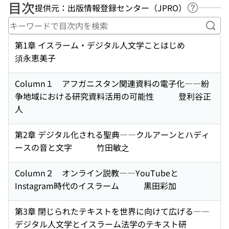
目次
提供元：出版情報登録センター（JPRO）
ヘルプペ
キー
第1章 イスラーム・デジタル人文学ことはじめ
須永恵美子
Column１ アフガニスタン関連資料の電子化――紛
争地域における研究資料活用の可能性 登利谷正
人
第2章 デジタル化される聖典――クルアーンとハディ
ースの音と文字 竹田敏之
Column２ オンライン説教――YouTubeと
Instagram時代のイスラーム 黒田彩加
第3章 閉じられたテキストを世界に向けて広げる――
デジタル人文学とイスラーム法学のテキスト研