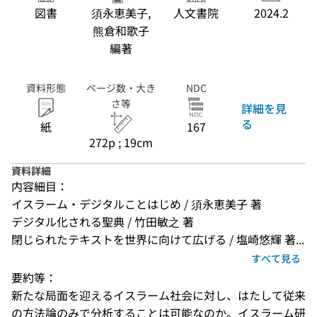
図書
須永恵美子,
人文書院
2024.2
熊倉和歌子
編著
資料形態
ページ数・大き
NDC
さ等
詳細を見
る
紙
167
272p ; 19cm
資料詳細
内容細目：
イスラーム・デジタルことはじめ / 須永恵美子 著
デジタル化される聖典 / 竹田敏之 著
閉じられたテキストを世界に向けて広げる / 塩崎悠輝 著...
すべて見る
要約等：
新たな局面を迎えるイスラーム社会に対し、はたして従来
の方法論のみで分析することは可能なのか。イスラーム研