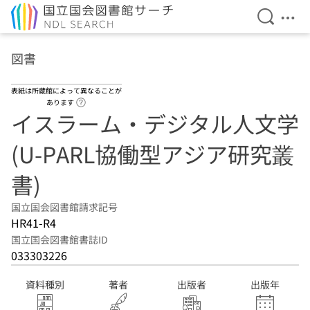
検索を開
メニ
本文へ移動
図書
表紙は所蔵館によって異なることが
ヘルプページへのリンク
あります
イスラーム・デジタル人文学
(U-PARL協働型アジア研究叢
書)
国立国会図書館請求記号
HR41-R4
国立国会図書館書誌ID
033303226
資料種別
著者
出版者
出版年