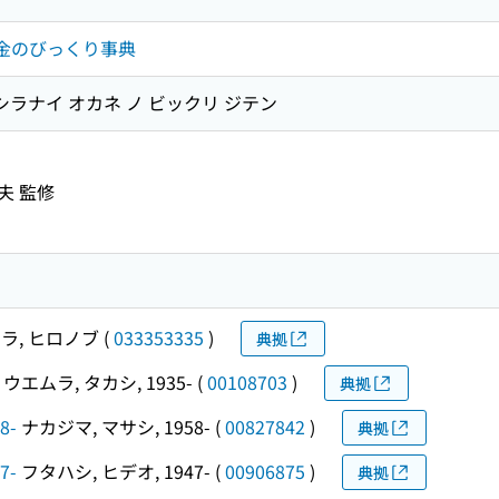
お金のびっくり事典
シラナイ オカネ ノ ビックリ ジテン
夫 監修
ラ, ヒロノブ
(
033353335
)
典拠
ウエムラ, タカシ, 1935-
(
00108703
)
典拠
8-
ナカジマ, マサシ, 1958-
(
00827842
)
典拠
7-
フタハシ, ヒデオ, 1947-
(
00906875
)
典拠