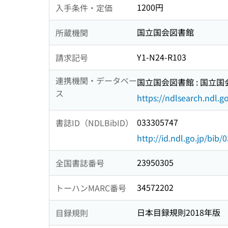
1200円
入手条件・定価
国立国会図書館
所蔵機関
Y1-N24-R103
請求記号
連携機関・データベー
国立国会図書館 : 国立
ス
https://ndlsearch.ndl.go
033305747
書誌ID（NDLBibID）
http://id.ndl.go.jp/bib
23950305
全国書誌番号
34572202
トーハンMARC番号
日本目録規則2018年版
目録規則