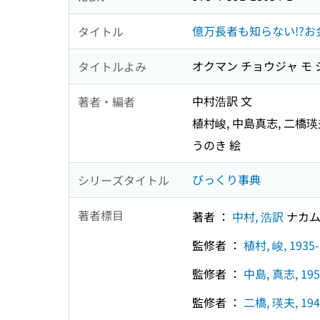
億万長者も知らない!?
タイトル
オクマン チョウジャ モ 
タイトルよみ
中村浩訳 文
著者・編者
植村峻, 中島真志, 二橋瑛
うのき 絵
びっくり事典
シリーズタイトル
著者標目
著者 ：
中村, 浩訳
ナカム
監修者 ：
植村, 峻, 1935-
監修者 ：
中島, 真志, 195
監修者 ：
二橋, 瑛夫, 194