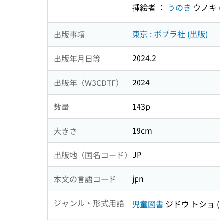
挿絵者 ：
うのき
ウノキ
東京 : ポプラ社 (出版)
出版事項
2024.2
出版年月日等
2024
出版年（W3CDTF）
143p
数量
19cm
大きさ
JP
出版地（国名コード）
jpn
本文の言語コード
ジャンル・形式用語
児童図書
ジドウ トショ