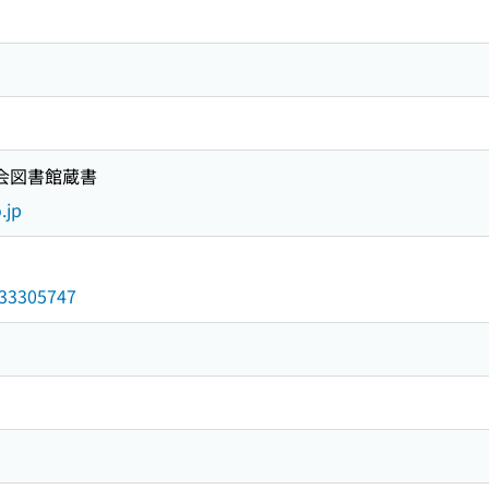
国会図書館蔵書
.jp
/033305747