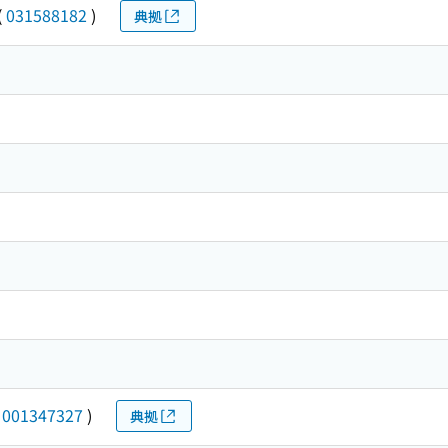
(
031588182
)
典拠
(
001347327
)
典拠