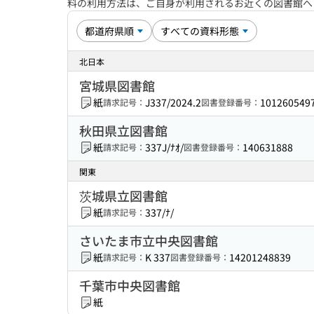
料の利用方法は、ご自身が利用されるお近くの図書館
北日本
宮城県図書館
紙
J337/2024.2
101260549
請求記号：
図書登録番号：
秋田県立図書館
紙
337J/ﾅｵ/
140631888
請求記号：
図書登録番号：
関東
茨城県立図書館
紙
337/ﾅ/
請求記号：
さいたま市立中央図書館
紙
K 337
14201248839
請求記号：
図書登録番号：
千葉市中央図書館
紙