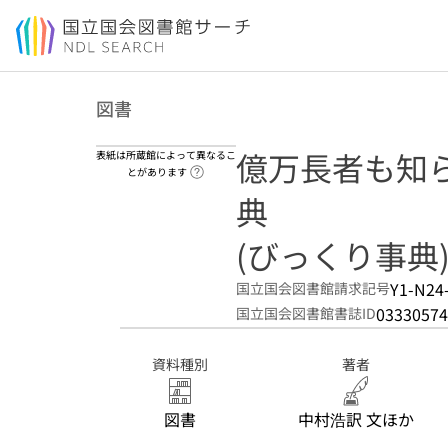
本文へ移動
図書
億万長者も知ら
表紙は所蔵館によって異なるこ
ヘルプページへのリンク
とがあります
典
(びっくり事典
Y1-N24
国立国会図書館請求記号
03330574
国立国会図書館書誌ID
資料種別
著者
図書
中村浩訳 文ほか