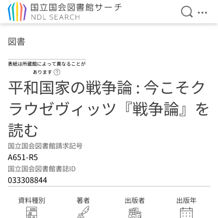
検索を開
メニ
本文へ移動
図書
表紙は所蔵館によって異なることが
ヘルプページへのリンク
あります
平和国家の戦争論 : 今こそク
ラウゼヴィッツ『戦争論』を
読む
国立国会図書館請求記号
A651-R5
国立国会図書館書誌ID
033308844
資料種別
著者
出版者
出版年