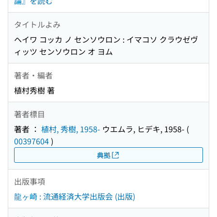
論』を読む
タイトルよみ
ヘイワ コッカ ノ センソウロン : イマコソ クラウゼヴ
ィッツ センソウロン オ ヨム
著者・編者
植村秀樹 著
著者標目
著者 ：
植村, 秀樹, 1958-
ウエムラ, ヒデキ, 1958-
(
00397604
)
典拠
出版事項
龍ヶ崎 : 流通経済大学出版会 (出版)