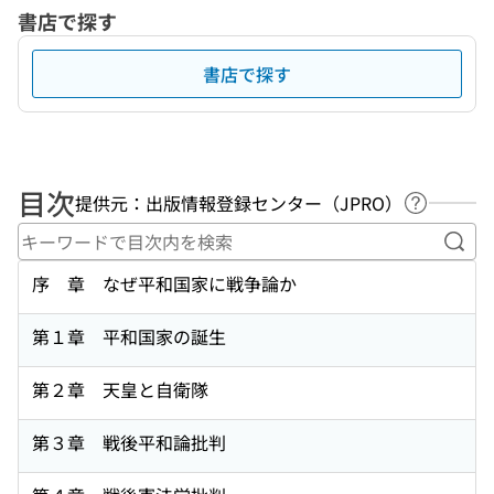
書店で探す
書店で探す
目次
提供元：出版情報登録センター（JPRO）
ヘルプペ
キー
序 章 なぜ平和国家に戦争論か
第１章 平和国家の誕生
第２章 天皇と自衛隊
第３章 戦後平和論批判