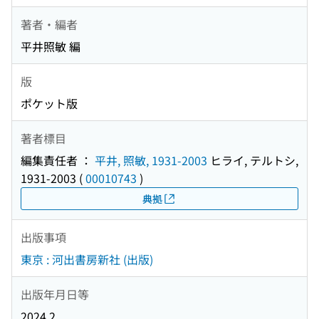
著者・編者
平井照敏 編
版
ポケット版
著者標目
編集責任者 ：
平井, 照敏, 1931-2003
ヒライ, テルトシ,
1931-2003
(
00010743
)
典拠
出版事項
東京 : 河出書房新社 (出版)
出版年月日等
2024.2