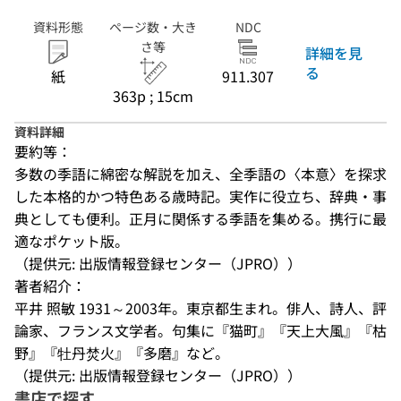
資料形態
ページ数・大き
NDC
さ等
詳細を見
る
紙
911.307
363p ; 15cm
資料詳細
要約等：
多数の季語に綿密な解説を加え、全季語の〈本意〉を探求
した本格的かつ特色ある歳時記。実作に役立ち、辞典・事
典としても便利。正月に関係する季語を集める。携行に最
適なポケット版。
（提供元: 出版情報登録センター（JPRO））
著者紹介：
平井 照敏 1931～2003年。東京都生まれ。俳人、詩人、評
論家、フランス文学者。句集に『猫町』『天上大風』『枯
野』『牡丹焚火』『多磨』など。
（提供元: 出版情報登録センター（JPRO））
書店で探す