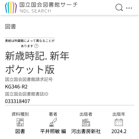
検索を開
メニ
本文へ移動
図書
表紙は所蔵館によって異なることが
ヘルプページへのリンク
あります
新歳時記. 新年
ポケット版
国立国会図書館請求記号
KG346-R2
国立国会図書館書誌ID
033318407
資料種別
著者
出版者
出版年
図書
平井照敏 編
河出書房新社
2024.2