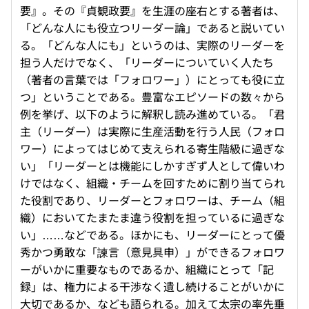
要』。その『貞観政要』を生涯の座右とする著者は、
「どんな人にも役立つリーダー論」であると説いてい
る。「どんな人にも」というのは、実際のリーダーを
担う人だけでなく、「リーダーについていく人たち
（著者の言葉では「フォロワー」）にとっても役に立
つ」ということである。豊富なエピソードの数々から
例を挙げ、以下のように解釈し読み進めている。「君
主（リーダー）は実際に生産活動を行う人民（フォロ
ワー）によってはじめて支えられる寄生階級に過ぎな
い」「リーダーとは機能にしかすぎず人として偉いわ
けではなく、組織・チームを回すために割り当てられ
た役割であり、リーダーとフォロワーは、チーム（組
織）においてたまたま違う役割を担っているに過ぎな
い」……などである。ほかにも、リーダーにとって優
秀かつ勇敢な「諫言（意見具申）」ができるフォロワ
ーがいかに重要なものであるか、組織にとって「記
録」は、権力による干渉なく遺し続けることがいかに
大切であるか、なども語られる。加えて太宗の率先垂