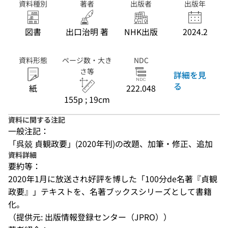
資料種別
著者
出版者
出版年
図書
出口治明 著
NHK出版
2024.2
資料形態
ページ数・大き
NDC
さ等
詳細を見
る
紙
222.048
155p ; 19cm
資料に関する注記
一般注記：
「呉兢 貞観政要」(2020年刊)の改題、加筆・修正、追加
資料詳細
要約等：
2020年1月に放送され好評を博した「100分de名著『貞観
政要』」テキストを、名著ブックスシリーズとして書籍
化。
（提供元: 出版情報登録センター（JPRO））