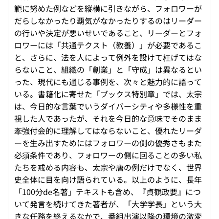
範に努めた例などを縦横に引きながら、フォロワーが
だらしなかったり覇気がなかったりするのはリーダー
の行いや決定が悪いせいであること、リーダーとフォ
ロワーには「共通テクスト（教養）」が必要であるこ
と、さらに、法を人によって例外を設けて枉げてはな
らないこと、組織の「創業」と「守成」は異なるとい
った、現代にも通じる事例を、次々と魅力的に語って
いる。書籍化に寄せた「ブックス特別章」では、太宗
は、今日的な言葉でいうダイバーシティや多様性を重
視した人であったが、それを今日的な意味でそのまま
牽強付会的に理解してはならないこと、優れたリーダ
ーを生み出すためにはフォロワーの側の優秀さもまた
必須条件であり、フォロワーの側に回ることの多い私
たちを戒める内容も、太宗や唐の例だけでなく、世界
史全体に目を向け語られている。以上のように、長年
「100分de名著」テキストも含め、『貞観政要』につ
いて発言を続けてきた著者が、「大学学長」という大
きな任務を終えるなかで、番組出演以降の環境の激変