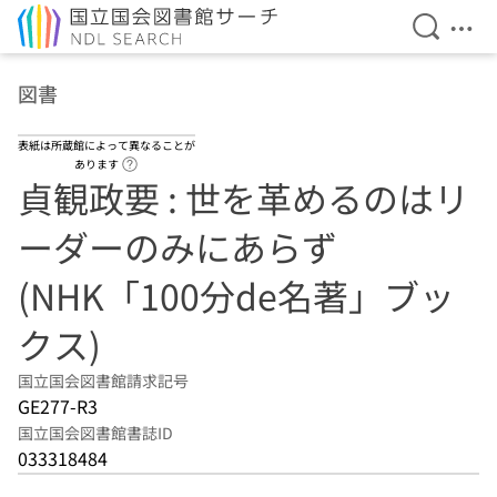
検索を開
メニ
本文へ移動
図書
表紙は所蔵館によって異なることが
ヘルプページへのリンク
あります
貞観政要 : 世を革めるのはリ
ーダーのみにあらず
(NHK「100分de名著」ブッ
クス)
国立国会図書館請求記号
GE277-R3
国立国会図書館書誌ID
033318484