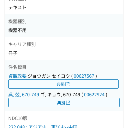
テキスト
機器種別
機器不用
キャリア種別
冊子
件名標目
貞観政要
ジョウガン セイヨウ
(
00627567
)
典拠
呉, 兢, 670-749
ゴ, キョウ, 670-749
(
00622924
)
典拠
NDC10版
222.048 : アジア史．東洋史--中国