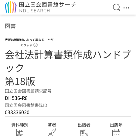
検索を開
メニ
本文へ移動
図書
表紙は所蔵館によって異なることが
ヘルプページへのリンク
あります
会社法計算書類作成ハンドブ
ック
第18版
国立国会図書館請求記号
DH536-R8
国立国会図書館書誌ID
033336020
資料種別
著者
出版者
出版年