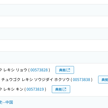
 レキシ リョウ
(
00573828
)
典拠
宋
チュウゴク レキシ ソウジダイ ホクソウ
(
00573838
)
典
 レキシ キン
(
00573819
)
典拠
史--中国