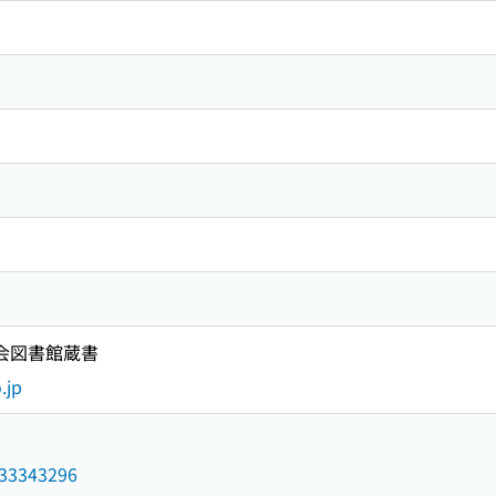
国会図書館蔵書
.jp
/033343296