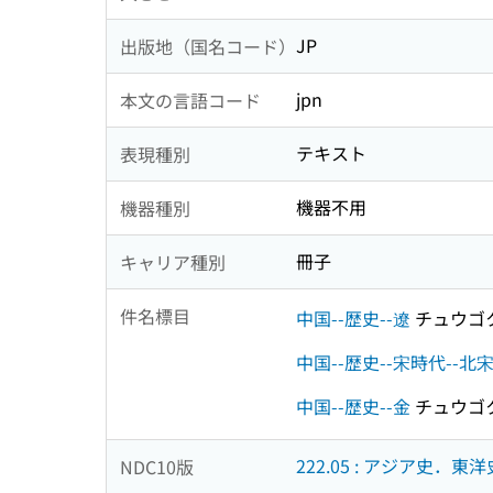
JP
出版地（国名コード）
jpn
本文の言語コード
テキスト
表現種別
機器不用
機器種別
冊子
キャリア種別
件名標目
中国--歴史--遼
チュウゴク
中国--歴史--宋時代--北
中国--歴史--金
チュウゴク
222.05 : アジア史．東洋
NDC10版