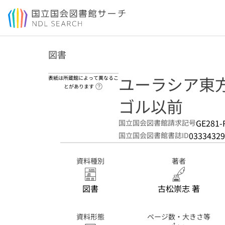
本文へ移動
図書
ユーラシア東方
表紙は所蔵館によって異なるこ
ヘルプページへのリンク
とがあります
ゴル以前
GE281-
国立国会図書館請求記号
03334329
国立国会図書館書誌ID
資料種別
著者
図書
古松崇志 著
資料形態
ページ数・大きさ等