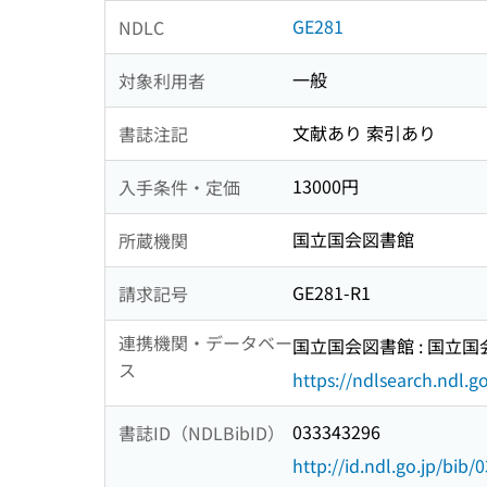
GE281
NDLC
一般
対象利用者
文献あり 索引あり
書誌注記
13000円
入手条件・定価
国立国会図書館
所蔵機関
GE281-R1
請求記号
連携機関・データベー
国立国会図書館 : 国立
ス
https://ndlsearch.ndl.go
033343296
書誌ID（NDLBibID）
http://id.ndl.go.jp/bib