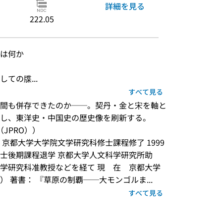
詳細を見る
222.05
は何か
ての牒...
すべて見る
間も併存できたのか──。契丹・金と宋を軸と
し、東洋史・中国史の歴史像を刷新する。
JPRO））
7年　京都大学大学院文学研究科修士課程修了 1999
士後期課程退学 京都大学人文科学研究所助
学研究科准教授などを経て 現　在　京都大学
 著書： 『草原の制覇──大モンゴルま...
すべて見る