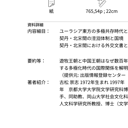
紙
765,54p ; 22cm
資料詳細
内容細目：
ユーラシア東方の多極共存時代と
契丹・北宋間の澶淵体制と国境
契丹・北宋間における外交文書とし
要約等：
遊牧王朝と中国王朝はなぜ数百年
する多極化時代の国際関係を解明
（提供元: 出版情報登録センター（
著者紹介：
古松 崇志 1972年生まれ 199
年　京都大学大学院文学研究科博
手、同助教、岡山大学社会文化科
人文科学研究所教授、博士（文学）