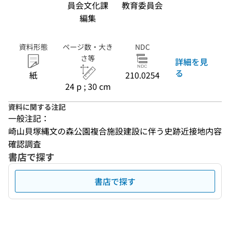
員会文化課
教育委員会
編集
資料形態
ページ数・大き
NDC
さ等
詳細を見
る
紙
210.0254
24 p ; 30 cm
資料に関する注記
一般注記：
崎山貝塚縄文の森公園複合施設建設に伴う史跡近接地内容
確認調査
書店で探す
書店で探す