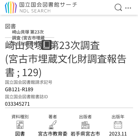
検索を開
メニ
本文へ移動
図書
崎山貝塚 第23次
調査 (宮古市埋蔵
崎山貝塚. 第23次調査
文化財調査報告書
; 129)
(宮古市埋蔵文化財調査報告
書 ; 129)
国立国会図書館請求記号
GB121-R189
国立国会図書館書誌ID
033345271
資料種別
著者
出版者
出版年
図書
宮古市教育委
岩手県宮古市
2023.11