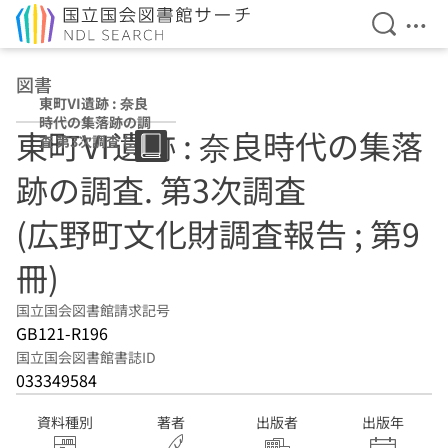
検索を開
メニ
本文へ移動
図書
東町Ⅵ遺跡 : 奈良
時代の集落跡の調
東町Ⅵ遺跡 : 奈良時代の集落
査 第3次調査 (広
野町文化財調査報
跡の調査. 第3次調査
告 ; 第9冊)
(広野町文化財調査報告 ; 第9
冊)
国立国会図書館請求記号
GB121-R196
国立国会図書館書誌ID
033349584
資料種別
著者
出版者
出版年