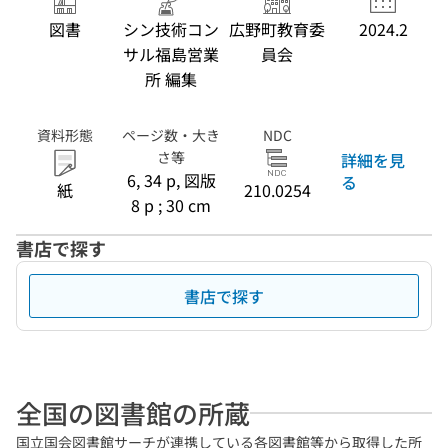
図書
シン技術コン
広野町教育委
2024.2
サル福島営業
員会
所 編集
資料形態
ページ数・大き
NDC
さ等
詳細を見
6, 34 p, 図版
る
紙
210.0254
8 p ; 30 cm
書店で探す
書店で探す
全国の図書館の所蔵
国立国会図書館サーチが連携している各図書館等から取得した所