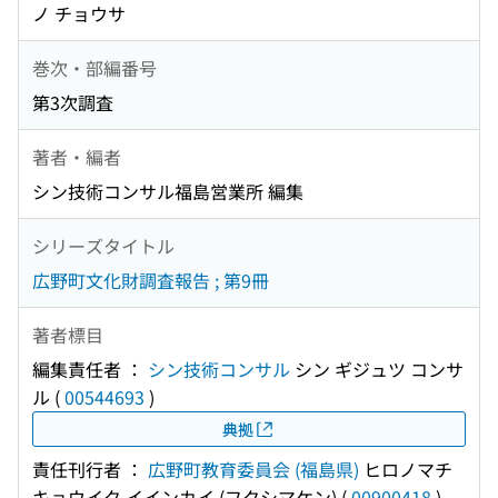
ノ チョウサ
巻次・部編番号
第3次調査
著者・編者
シン技術コンサル福島営業所 編集
シリーズタイトル
広野町文化財調査報告 ; 第9冊
著者標目
編集責任者 ：
シン技術コンサル
シン ギジュツ コンサ
ル
(
00544693
)
典拠
責任刊行者 ：
広野町教育委員会 (福島県)
ヒロノマチ
キョウイク イインカイ (フクシマケン)
(
00900418
)