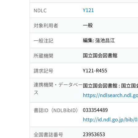
Y121
NDLC
一般
対象利用者
編集: 蒲池昌江
一般注記
国立国会図書館
所蔵機関
Y121-R455
請求記号
連携機関・データベー
国立国会図書館 : 国立
ス
https://ndlsearch.ndl.go
033354489
書誌ID（NDLBibID）
http://id.ndl.go.jp/bib
23953653
全国書誌番号