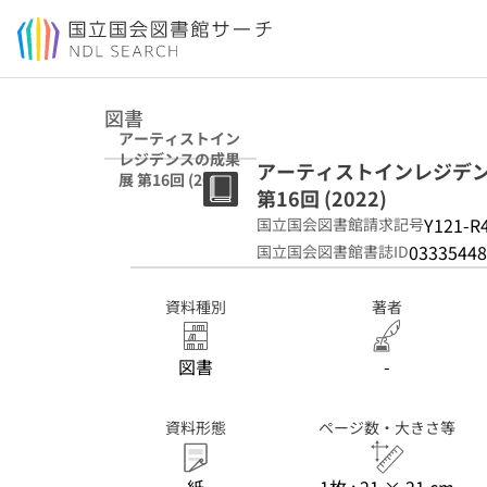
本文へ移動
図書
アーティストイン
レジデンスの成果
アーティストインレジデンスの成果展 
展 第16回 (2022)
第16回 (2022)
Y121-R
国立国会図書館請求記号
03335448
国立国会図書館書誌ID
資料種別
著者
図書
-
資料形態
ページ数・大きさ等