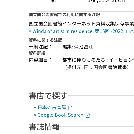
紙
1枚 ; 21 × 21 cm
国立国会図書館での利用に関する注記
国立国会図書館インターネット資料収集保存事業
= Winds of artist in residence. 第16回 
資料に関する注記
一般注記：
編集: 蒲池昌江
資料詳細
内容細目：
都市に棲むものたち : イ・ビョ
（提供元: 国立国会図書館蔵書）
書店で探す
日本の古本屋
Google Book Search
書誌情報