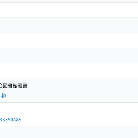
国会図書館蔵書
.jp
/033354489