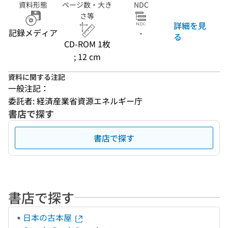
資料形態
ページ数・大き
NDC
さ等
詳細を見
記録メディア
-
る
CD-ROM 1枚
; 12 cm
資料に関する注記
一般注記：
委託者: 経済産業省資源エネルギー庁
書店で探す
書店で探す
書店で探す
日本の古本屋