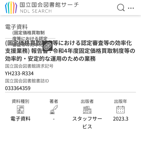
検索を開
メニ
本文へ移動
電子資料
(固定価格買取制
度等における認定
(固定価格買取制度等における認定審査等の効率化
審査等の効率化支
支援業務) 報告書 : 令和4年度固定価格買取制度等の
援業務) 報告書 :
令和4年度固定価
効率的・安定的な運用のための業務
格買取制度等の効
国立国会図書館請求記号
率的・安定的な運
YH233-R334
用のための業務
国立国会図書館書誌ID
033364359
資料種別
著者
出版者
出版年
電子資料
-
スタッフサー
2023.3
ビス