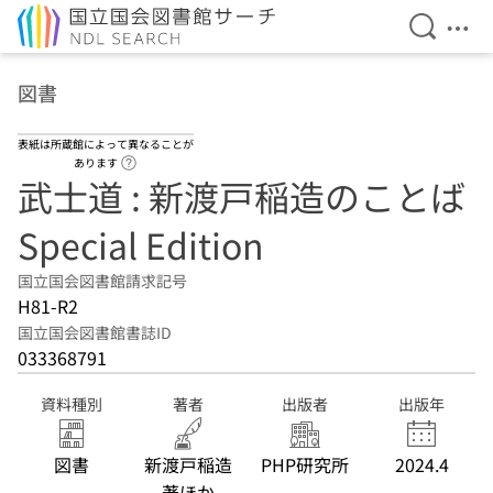
検索を開
メニ
本文へ移動
図書
表紙は所蔵館によって異なることが
ヘルプページへのリンク
あります
武士道 : 新渡戸稲造のことば
Special Edition
国立国会図書館請求記号
H81-R2
国立国会図書館書誌ID
033368791
資料種別
著者
出版者
出版年
図書
新渡戸稲造
PHP研究所
2024.4
著ほか