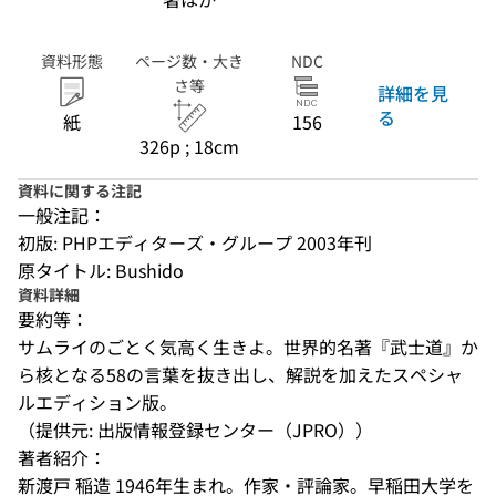
資料形態
ページ数・大き
NDC
さ等
詳細を見
る
紙
156
326p ; 18cm
資料に関する注記
一般注記：
初版: PHPエディターズ・グループ 2003年刊
原タイトル: Bushido
資料詳細
要約等：
サムライのごとく気高く生きよ。世界的名著『武士道』か
ら核となる58の言葉を抜き出し、解説を加えたスペシャ
ルエディション版。
（提供元: 出版情報登録センター（JPRO））
著者紹介：
新渡戸 稲造 1946年生まれ。作家・評論家。早稲田大学を