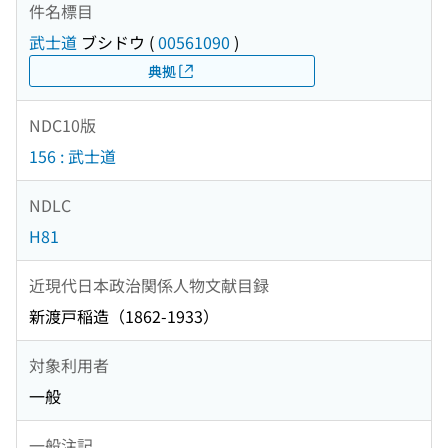
件名標目
武士道
ブシドウ
(
00561090
)
典拠
NDC10版
156 : 武士道
NDLC
H81
近現代日本政治関係人物文献目録
新渡戸稲造（1862-1933）
対象利用者
一般
一般注記