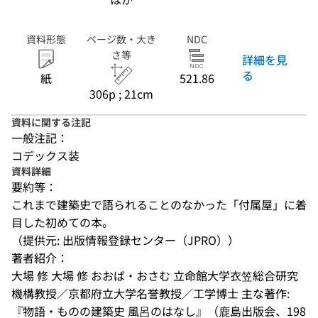
資料形態
ページ数・大き
NDC
さ等
詳細を見
る
紙
521.86
306p ; 21cm
資料に関する注記
一般注記：
コデックス装
資料詳細
要約等：
これまで建築史で語られることのなかった「付属屋」に着
目した初めての本。
（提供元: 出版情報登録センター（JPRO））
著者紹介：
大場 修 大場 修 おおば・おさむ 立命館大学衣笠総合研究
機構教授／京都府立大学名誉教授／工学博士 主な著作:
『物語・ものの建築史 風呂のはなし』（鹿島出版会、198