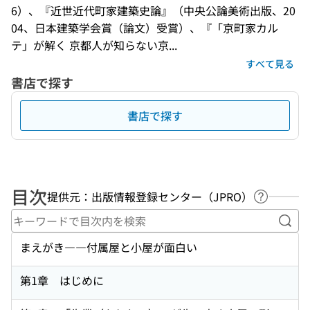
6）、『近世近代町家建築史論』（中央公論美術出版、20
04、日本建築学会賞（論文）受賞）、『「京町家カル
テ」が解く 京都人が知らない京...
すべて見る
書店で探す
書店で探す
目次
提供元：出版情報登録センター（JPRO）
ヘルプペ
キー
まえがき――付属屋と小屋が面白い
第1章 はじめに