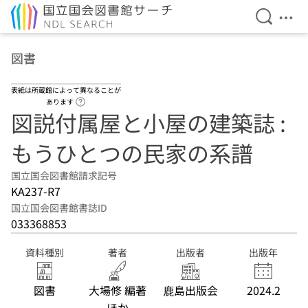
検索を開
メニ
本文へ移動
図書
表紙は所蔵館によって異なることが
ヘルプページへのリンク
あります
図説付属屋と小屋の建築誌 :
もうひとつの民家の系譜
国立国会図書館請求記号
KA237-R7
国立国会図書館書誌ID
033368853
資料種別
著者
出版者
出版年
図書
大場修 編著
鹿島出版会
2024.2
ほか