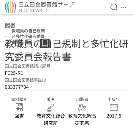
検索を開
メニ
本文へ移動
図書
教職員の自己規制
と多忙化研究委員
教職員の自己規制と多忙化研
会報告書
究委員会報告書
国立国会図書館請求記号
FC25-R1
国立国会図書館書誌ID
033377704
資料種別
著者
出版者
出版年
図書
教育文化総合
教育文化総合
2017.6
研究所
研究所