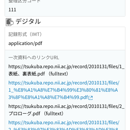
整理区分コード
111
デジタル
記録形式（IMT）
application/pdf
一次資料へのリンクURL
https://tsukuba.repo.nii.ac.jp/record/2010131/files/1_
表紙、裏表紙.pdf （fulltext）
https://tsukuba.repo.nii.ac.jp/record/2010131/files/
1_%E8%A1%A8%E7%B4%99%E3%80%81%E8%A
3%8F%E8%A1%A8%E7%B4%99.pdf
https://tsukuba.repo.nii.ac.jp/record/2010131/files/2_
プロローグ.pdf （fulltext）
https://tsukuba.repo.nii.ac.jp/record/2010131/files/
2_%E3%83%97%E3%83%AD%E3%83%AD%E3%8