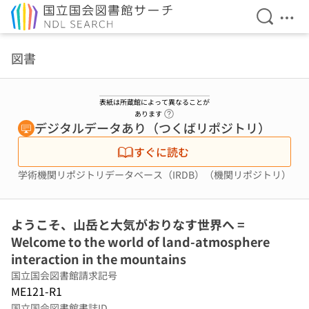
検索を開
メニ
本文へ移動
図書
表紙は所蔵館によって異なることが
ヘルプページへのリンク
あります
デジタルデータあり（つくばリポジトリ）
すぐに読む
学術機関リポジトリデータベース（IRDB）（機関リポジトリ）
ようこそ、山岳と大気がおりなす世界へ =
Welcome to the world of land-atmosphere
interaction in the mountains
国立国会図書館請求記号
ME121-R1
国立国会図書館書誌ID