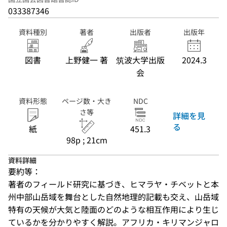
033387346
資料種別
著者
出版者
出版年
図書
上野健一 著
筑波大学出版
2024.3
会
資料形態
ページ数・大き
NDC
さ等
詳細を見
る
紙
451.3
98p ; 21cm
資料詳細
要約等：
著者のフィールド研究に基づき、ヒマラヤ・チベットと本
州中部山岳域を舞台とした自然地理的記載も交え、山岳域
特有の天候が大気と陸面のどのような相互作用により生じ
ているかを分かりやすく解説。アフリカ・キリマンジャロ