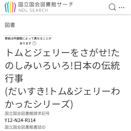
検索を開
メニ
本文へ移動
図書
表紙は所蔵館によって異なることが
ヘルプページへのリンク
あります
トムとジェリーをさがせ!た
のしみいろいろ!日本の伝統
行事
(だいすき!トム&ジェリーわ
かったシリーズ)
国立国会図書館請求記号
Y12-N24-R114
国立国会図書館書誌ID