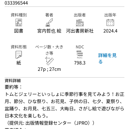
033396544
資料種別
著者
出版者
出版年
図書
宮内哲也 絵
河出書房新社
2024.4
資料形態
ページ数・大き
NDC
さ等
詳細を見
る
紙
798.3
27p ; 27cm
資料詳細
要約等：
トムとジェリーといっしょに季節行事を見てみよう！お正
月、節分、ひな祭り、お花見、子供の日、七夕、夏祭り、
盆踊り、お月見、七五三、大晦日。さがし絵で遊びながら
日本文化を楽しもう。
（提供元: 出版情報登録センター（JPRO））