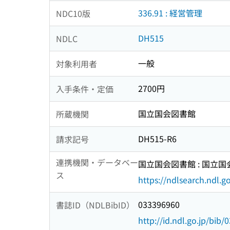
336.91 : 経営管理
NDC10版
DH515
NDLC
一般
対象利用者
2700円
入手条件・定価
国立国会図書館
所蔵機関
DH515-R6
請求記号
連携機関・データベー
国立国会図書館 : 国立
ス
https://ndlsearch.ndl.go
033396960
書誌ID（NDLBibID）
http://id.ndl.go.jp/bib