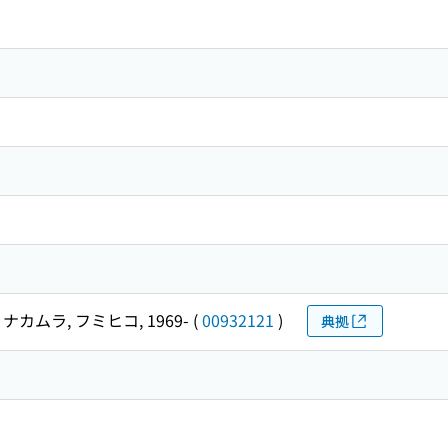
ナカムラ, フミヒコ, 1969-
(
00932121
)
典拠