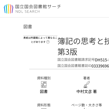
本文へ移動
図書
簿記の思考と
表紙は所蔵館によって異なるこ
ヘルプページへのリンク
とがあります
第3版
DH515-
国立国会図書館請求記号
03339696
国立国会図書館書誌ID
資料種別
著者
図書
中村文彦 著
資料形態
ページ数・大きさ等