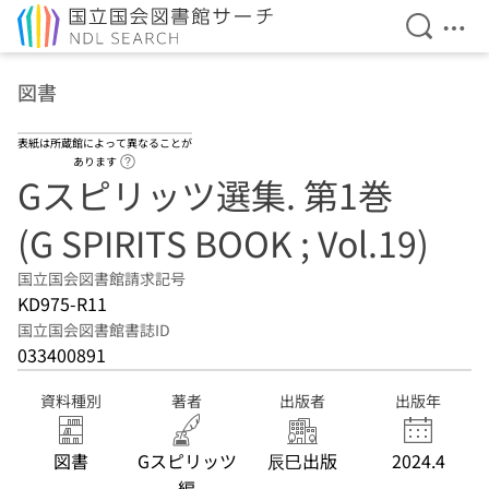
検索を開
メニ
本文へ移動
図書
表紙は所蔵館によって異なることが
ヘルプページへのリンク
あります
Gスピリッツ選集. 第1巻
(G SPIRITS BOOK ; Vol.19)
国立国会図書館請求記号
KD975-R11
国立国会図書館書誌ID
033400891
資料種別
著者
出版者
出版年
図書
Gスピリッツ
辰巳出版
2024.4
編