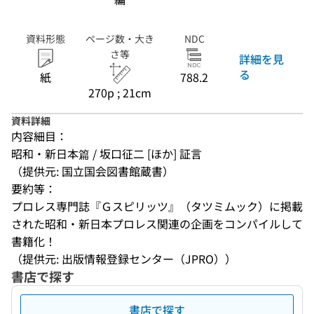
資料形態
ページ数・大き
NDC
さ等
詳細を見
る
紙
788.2
270p ; 21cm
資料詳細
内容細目：
昭和・新日本篇 / 坂口征二 [ほか] 証言
（提供元: 国立国会図書館蔵書）
要約等：
プロレス専門誌『Ｇスピリッツ』（タツミムック）に掲載
された昭和・新日本プロレス関連の企画をコンパイルして
書籍化！
（提供元: 出版情報登録センター（JPRO））
書店で探す
書店で探す