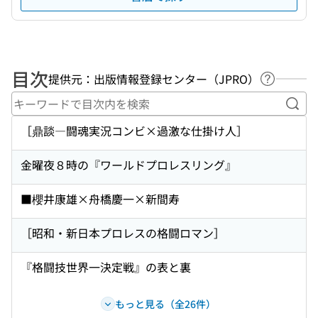
目次
提供元：出版情報登録センター（JPRO）
ヘルプペ
キー
［鼎談―闘魂実況コンビ×過激な仕掛け人］
金曜夜８時の『ワールドプロレスリング』
■櫻井康雄×舟橋慶一×新間寿
［昭和・新日本プロレスの格闘ロマン］
『格闘技世界一決定戦』の表と裏
もっと見る（全26件）