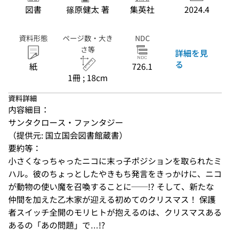
図書
篠原健太 著
集英社
2024.4
資料形態
ページ数・大き
NDC
さ等
詳細を見
る
紙
726.1
1冊 ; 18cm
資料詳細
内容細目：
サンタクロース・ファンタジー
（提供元: 国立国会図書館蔵書）
要約等：
小さくなっちゃったニコに末っ子ポジションを取られたミ
ハル。彼のちょっとしたやきもち発言をきっかけに、ニコ
が動物の使い魔を召喚することに──!? そして、新たな
仲間を加えた乙木家が迎える初めてのクリスマス！ 保護
者スイッチ全開のモリヒトが抱えるのは、クリスマスある
あるの「あの問題」で…!?