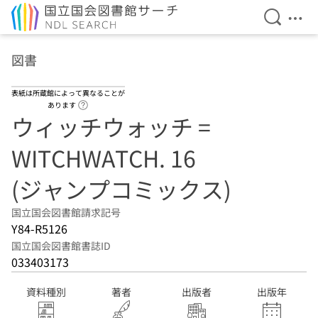
検索を開
メニ
本文へ移動
図書
表紙は所蔵館によって異なることが
ヘルプページへのリンク
あります
ウィッチウォッチ =
WITCHWATCH. 16
(ジャンプコミックス)
国立国会図書館請求記号
Y84-R5126
国立国会図書館書誌ID
033403173
資料種別
著者
出版者
出版年