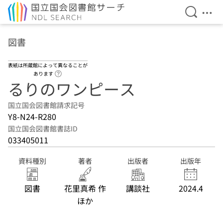
検索を開
メニ
本文へ移動
図書
表紙は所蔵館によって異なることが
ヘルプページへのリンク
あります
るりのワンピース
国立国会図書館請求記号
Y8-N24-R280
国立国会図書館書誌ID
033405011
資料種別
著者
出版者
出版年
図書
花里真希 作
講談社
2024.4
ほか