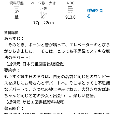
資料形態
ページ数・大き
NDC
さ等
詳細を見
る
紙
913.6
77p ; 22cm
資料詳細
あらすじ：
「そのとき、ポーンと音が鳴って、エレベーターのとびら
がひらきました。」そこは、とっても不思議でステキな魔
法のデパート!
（提供元: 日本児童図書出版協会）
要約等：
もうすぐ誕生日のるりは、自分の名前と同じ色のワンピー
スを探しにお母さんとデパートへ。そこはとっても不思議
なデパートで、きつねの紳士やみけねこ、大好きなおばあ
ちゃんと同じ名前の少女と出会い…。楽しい物語。
（提供元: サピエ図書館資料検索）
著者紹介：