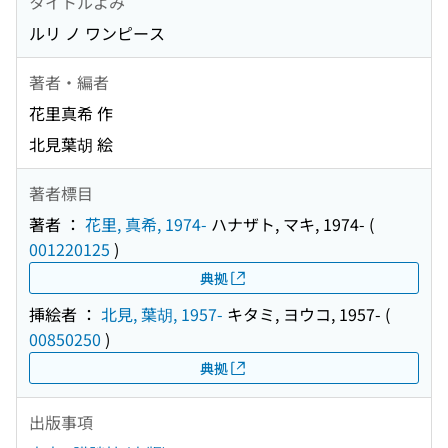
タイトルよみ
ルリ ノ ワンピース
著者・編者
花里真希 作
北見葉胡 絵
著者標目
著者 ：
花里, 真希, 1974-
ハナザト, マキ, 1974-
(
001220125
)
典拠
挿絵者 ：
北見, 葉胡, 1957-
キタミ, ヨウコ, 1957-
(
00850250
)
典拠
出版事項