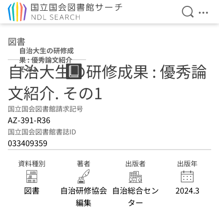
検索を開
メニ
本文へ移動
図書
自治大生の研修成
果 : 優秀論文紹介
自治大生の研修成果 : 優秀論
その1
文紹介. その1
国立国会図書館請求記号
AZ-391-R36
国立国会図書館書誌ID
033409359
資料種別
著者
出版者
出版年
図書
自治研修協会
自治総合セン
2024.3
編集
ター