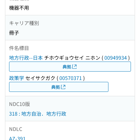
機器不用
キャリア種別
冊子
件名標目
地方行政--日本
チホウギョウセイ ニホン
(
00949934
)
典拠
政策学
セイサクガク
(
00570371
)
典拠
NDC10版
318 : 地方自治．地方行政
NDLC
AZ-391