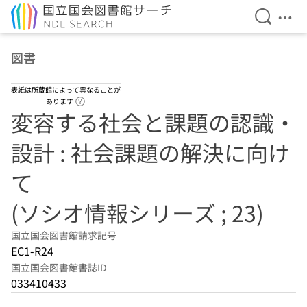
検索を開
メニ
本文へ移動
図書
表紙は所蔵館によって異なることが
ヘルプページへのリンク
あります
変容する社会と課題の認識・
設計 : 社会課題の解決に向け
て
(ソシオ情報シリーズ ; 23)
国立国会図書館請求記号
EC1-R24
国立国会図書館書誌ID
033410433