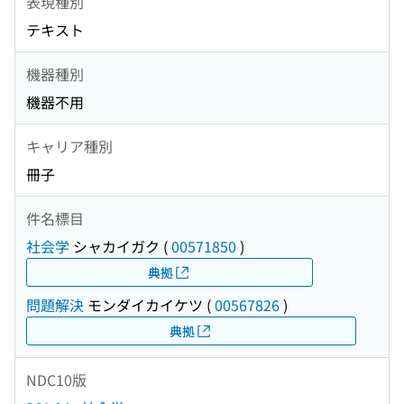
表現種別
テキスト
機器種別
機器不用
キャリア種別
冊子
件名標目
社会学
シャカイガク
(
00571850
)
典拠
問題解決
モンダイカイケツ
(
00567826
)
典拠
NDC10版