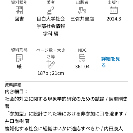
資料種別
著者
出版者
出版年
図書
目白大学社会
三弥井書店
2024.3
学部社会情報
学科 編
資料形態
ページ数・大き
NDC
さ等
詳細を見
る
紙
361.04
187p ; 21cm
資料詳細
内容細目：
社会的対立に関する現象学的研究のための試論 / 廣重剛史 
著
「参加型」に設計された場における非参加に耳を澄ます / 
井口尚樹 著
複雑化する社会に組織はいかに適応すべきか / 内田康人 