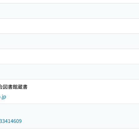
国会図書館蔵書
.jp
/033414609