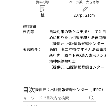
資料形態
ページ数・大きさ等
紙
237p ; 21cm
資料詳細
要約等：
自殺対策の新たな支援として注目
めに知りたい相談実務と法律問題
（提供元: 出版情報登録センター（
著者紹介：
鳥飼　康二 中野すずらん法律事
新行内　勝善 NPO法人東京メ
精神保健福祉士
（提供元: 出版情報登録センター（
目次
提供元：出版情報登録センター（JPRO）
キーワ