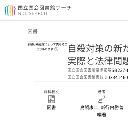
本文へ移動
図書
自殺対策の新た
表紙は所蔵館によって異なるこ
ヘルプページへのリンク
とがあります
実際と法律問
SB237-
国立国会図書館請求記号
03341460
国立国会図書館書誌ID
資料種別
著者
図書
鳥飼康二, 新行内勝善
編著