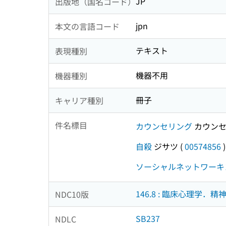
JP
出版地（国名コード）
jpn
本文の言語コード
テキスト
表現種別
機器不用
機器種別
冊子
キャリア種別
件名標目
カウンセリング
カウンセ
自殺
ジサツ
(
00574856
)
ソーシャルネットワーキ
146.8 : 臨床心理学．
NDC10版
SB237
NDLC