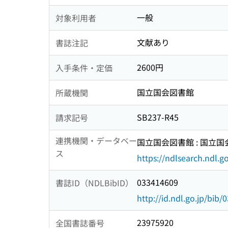
一般
対象利用者
文献あり
書誌注記
2600円
入手条件・定価
国立国会図書館
所蔵機関
SB237-R45
請求記号
連携機関・データベー
国立国会図書館 : 国立
ス
https://ndlsearch.ndl.go
033414609
書誌ID（NDLBibID）
http://id.ndl.go.jp/bib
23975920
全国書誌番号