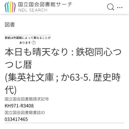
検索を開
メニ
本文へ移動
図書
表紙は所蔵館によって異なることが
ヘルプページへのリンク
あります
本日も晴天なり : 鉄砲同心つ
つじ暦
(集英社文庫 ; か63-5. 歴史時
代)
国立国会図書館請求記号
KH971-R3408
国立国会図書館書誌ID
033417465