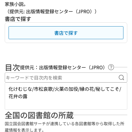
家族小説。
（提供元: 出版情報登録センター（JPRO））
書店で探す
書店で探す
目次
提供元：出版情報登録センター（JPRO）
ヘルプペ
キー
化けむじな/市松哀歌/火薬の加役/縁の花/秘してこそ/
花弁の露
全国の図書館の所蔵
国立国会図書館サーチが連携している各図書館等から取得した所
蔵情報を表示します。