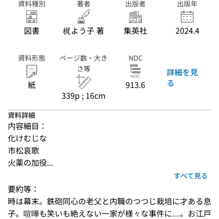
資料種別
著者
出版者
出版年
図書
梶よう子 著
集英社
2024.4
資料形態
ページ数・大き
NDC
さ等
詳細を見
る
紙
913.6
339p ; 16cm
資料詳細
内容細目：
化けむじな
市松哀歌
火薬の加役...
すべて見る
要約等：
時は幕末。鉄砲同心の老父と内職のつつじ栽培に才ある息
子。喧嘩も笑いも絶えない一家が様々な事件に…。お江戸