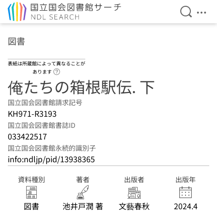
検索を開
メニ
本文へ移動
図書
表紙は所蔵館によって異なることが
ヘルプページへのリンク
あります
俺たちの箱根駅伝. 下
国立国会図書館請求記号
KH971-R3193
国立国会図書館書誌ID
033422517
国立国会図書館永続的識別子
info:ndljp/pid/13938365
資料種別
著者
出版者
出版年
図書
池井戸潤 著
文藝春秋
2024.4