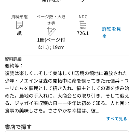
資料形態
ページ数・大き
NDC
さ等
詳細を見
紙
726.1
る
1冊(ページ付
なし) ; 19cm
資料詳細
要約等：
復讐は楽しく…そして美味しく!!辺境の領地に追放された
少年・ノエインは森の開拓中に命を狙ってきた元傭兵・ユ
ーリたちを領民として招き入れ、領主としての道を歩み始
めた。農地の手入れに、大商会との取り引き、そして迎え
る、ジャガイモ収穫の日――少年は初めて知る。人と囲む
食事の美味しさを。ささやかな幸福は、彼...
すべて見る
書店で探す