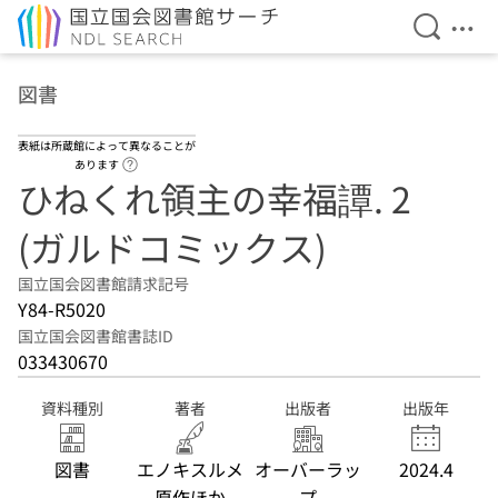
検索を開
メニ
本文へ移動
図書
表紙は所蔵館によって異なることが
ヘルプページへのリンク
あります
ひねくれ領主の幸福譚. 2
(ガルドコミックス)
国立国会図書館請求記号
Y84-R5020
国立国会図書館書誌ID
033430670
資料種別
著者
出版者
出版年
図書
エノキスルメ
オーバーラッ
2024.4
原作ほか
プ