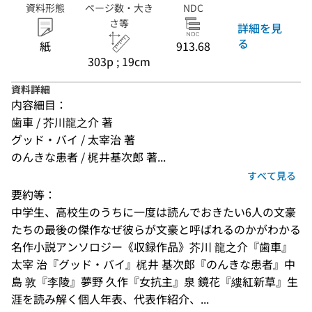
資料形態
ページ数・大き
NDC
さ等
詳細を見
る
紙
913.68
303p ; 19cm
資料詳細
内容細目：
歯車 / 芥川龍之介 著
グッド・バイ / 太宰治 著
のんきな患者 / 梶井基次郎 著...
すべて見る
要約等：
中学生、高校生のうちに一度は読んでおきたい6人の文豪
たちの最後の傑作なぜ彼らが文豪と呼ばれるのかがわかる
名作小説アンソロジー《収録作品》芥川 龍之介『歯車』
太宰 治『グッド・バイ』梶井 基次郎『のんきな患者』中
島 敦『李陵』夢野 久作『女抗主』泉 鏡花『縷紅新草』生
涯を読み解く個人年表、代表作紹介、...