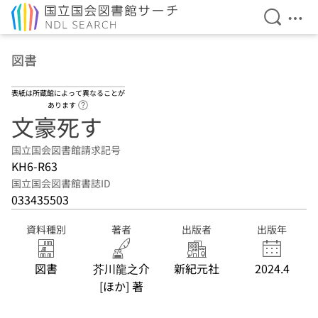
検索を開
メニ
本文へ移動
図書
表紙は所蔵館によって異なることが
ヘルプページへのリンク
あります
文豪死す
国立国会図書館請求記号
KH6-R63
国立国会図書館書誌ID
033435503
資料種別
著者
出版者
出版年
図書
芥川龍之介
新紀元社
2024.4
[ほか] 著